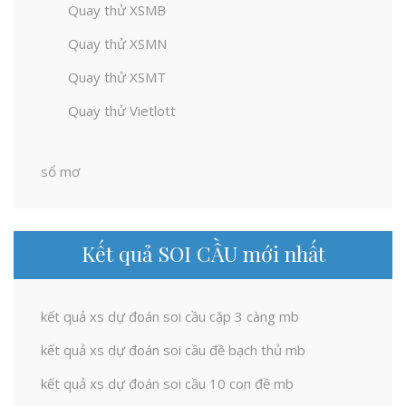
Quay thử XSMB
Quay thử XSMN
Quay thử XSMT
Quay thử Vietlott
sổ mơ
Kết quả SOI CẦU mới nhất
kết quả xs dự đoán soi cầu cặp 3 càng mb
kết quả xs dự đoán soi cầu đề bạch thủ mb
kết quả xs dự đoán soi cầu 10 con đề mb