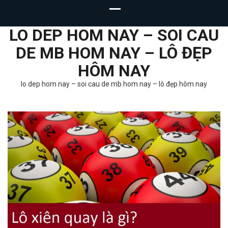
LO DEP HOM NAY – SOI CAU
DE MB HOM NAY – LÔ ĐẸP
HÔM NAY
lo dep hom nay – soi cau de mb hom nay – lô đẹp hôm nay