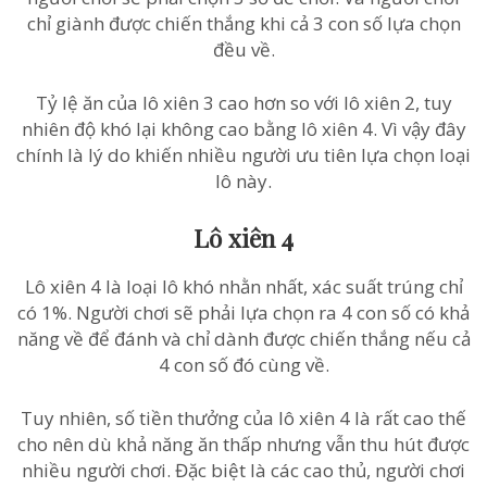
chỉ giành được chiến thắng khi cả 3 con số lựa chọn
đều về.
Tỷ lệ ăn của lô xiên 3 cao hơn so với lô xiên 2, tuy
nhiên độ khó lại không cao bằng lô xiên 4. Vì vậy đây
chính là lý do khiến nhiều người ưu tiên lựa chọn loại
lô này.
Lô xiên 4
Lô xiên 4 là loại lô khó nhằn nhất, xác suất trúng chỉ
có 1%. Người chơi sẽ phải lựa chọn ra 4 con số có khả
năng về để đánh và chỉ dành được chiến thắng nếu cả
4 con số đó cùng về.
Tuy nhiên, số tiền thưởng của lô xiên 4 là rất cao thế
cho nên dù khả năng ăn thấp nhưng vẫn thu hút được
nhiều người chơi. Đặc biệt là các cao thủ, người chơi