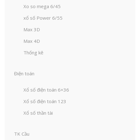
Xo so mega 6/45
xổ số Power 6/55
Max 3D
Max 4D
Thống kê
Điện toán
Xổ số điện toán 6×36
Xổ số điện toán 123
Xổ số thần tài
TK Cầu