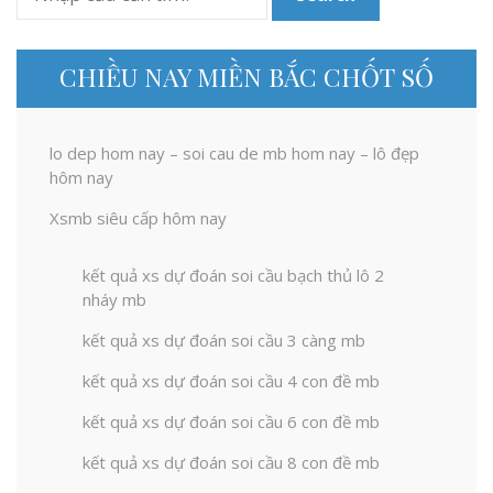
CHIỀU NAY MIỀN BẮC CHỐT SỐ
lo dep hom nay – soi cau de mb hom nay – lô đẹp
hôm nay
Xsmb siêu cấp hôm nay
kết quả xs dự đoán soi cầu bạch thủ lô 2
nháy mb
kết quả xs dự đoán soi cầu 3 càng mb
kết quả xs dự đoán soi cầu 4 con đề mb
kết quả xs dự đoán soi cầu 6 con đề mb
kết quả xs dự đoán soi cầu 8 con đề mb