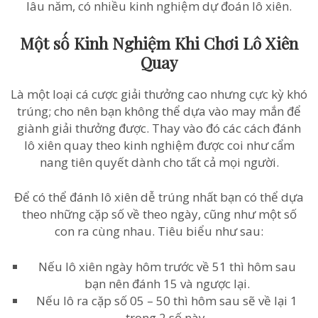
lâu năm, có nhiều kinh nghiệm dự đoán lô xiên.
Một số Kinh Nghiệm Khi Chơi Lô Xiên
Quay
Là một loại cá cược giải thưởng cao nhưng cực kỳ khó
trúng; cho nên bạn không thể dựa vào may mắn để
giành giải thưởng được. Thay vào đó các cách đánh
lô xiên quay theo kinh nghiệm được coi như cẩm
nang tiên quyết dành cho tất cả mọi người.
Để có thể đánh lô xiên dễ trúng nhất bạn có thể dựa
theo những cặp số về theo ngày, cũng như một số
con ra cùng nhau. Tiêu biểu như sau:
Nếu lô xiên ngày hôm trước về 51 thì hôm sau
bạn nên đánh 15 và ngược lại.
Nếu lô ra cặp số 05 – 50 thì hôm sau sẽ về lại 1
trong 2 số này.