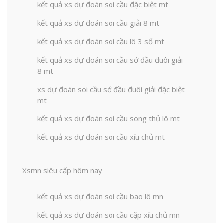
kết quả xs dự đoán soi cầu đặc biệt mt
kết quả xs dự đoán soi cầu giải 8 mt
kết quả xs dự đoán soi cầu lô 3 số mt
kết quả xs dự đoán soi cầu sớ đầu đuôi giải
8 mt
xs dự đoán soi cầu sớ đầu đuôi giải đặc biệt
mt
kết quả xs dự đoán soi cầu song thủ lô mt
kết quả xs dự đoán soi cầu xíu chủ mt
Xsmn siêu cấp hôm nay
kết quả xs dự đoán soi cầu bao lô mn
kết quả xs dự đoán soi cầu cặp xíu chủ mn