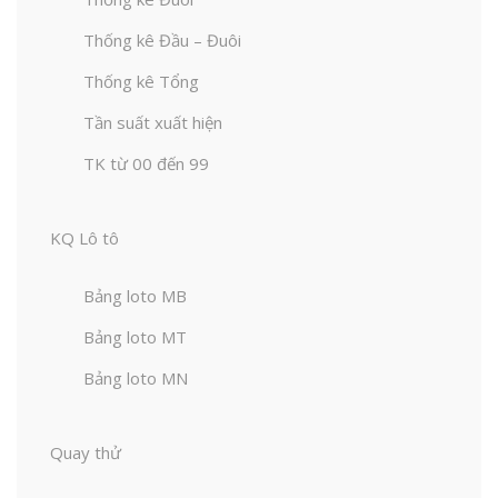
Thống kê Đầu – Đuôi
Thống kê Tổng
Tần suất xuất hiện
TK từ 00 đến 99
KQ Lô tô
Bảng loto MB
Bảng loto MT
Bảng loto MN
Quay thử