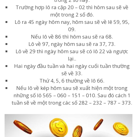
Trường hợp lô ra cặp 20 – 02 thì hôm sau sẽ về
một trong 2 số đó.
Lô ra 45 ngày hôm nay, hôm sau sẽ về lê 59, 95,
09.
Nếu lô về 86 thì hôm sau sẽ ra 68.
Lô về 97, ngày hôm sau sẽ ra 37, 73.
Lô về 29 thì ngày hôm sau sẽ có lô 22 và ngược
lại..
Hai ngày đầu tuần và hai ngày cuối tuần thường
sẽ về 33.
Thứ 4, 5, 6 thường về lô 66.
Nếu lô về kép hôm sau sẽ xuất hiện một trong
những số lô 565 – 060 – 151 – 010. Sau đó cách 1
tuần sẽ về một trong các số 282 – 232 – 787 – 373.