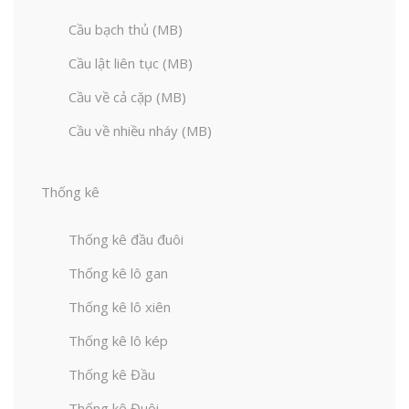
Cầu bạch thủ (MB)
Cầu lật liên tục (MB)
Cầu về cả cặp (MB)
Cầu về nhiều nháy (MB)
Thống kê
Thống kê đầu đuôi
Thống kê lô gan
Thống kê lô xiên
Thống kê lô kép
Thống kê Đầu
Thống kê Đuôi