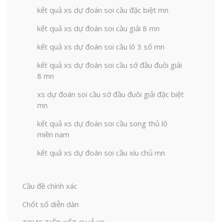
kết quả xs dự đoán soi cầu đặc biệt mn
kết quả xs dự đoán soi cầu giải 8 mn
kết quả xs dự đoán soi cầu lô 3 số mn
kết quả xs dự đoán soi cầu sớ đầu đuôi giải
8 mn
xs dự đoán soi cầu sớ đầu đuôi giải đặc biệt
mn
kết quả xs dự đoán soi cầu song thủ lô
miền nam
kết quả xs dự đoán soi cầu xíu chủ mn
Cầu đề chính xác
Chốt số diễn dàn