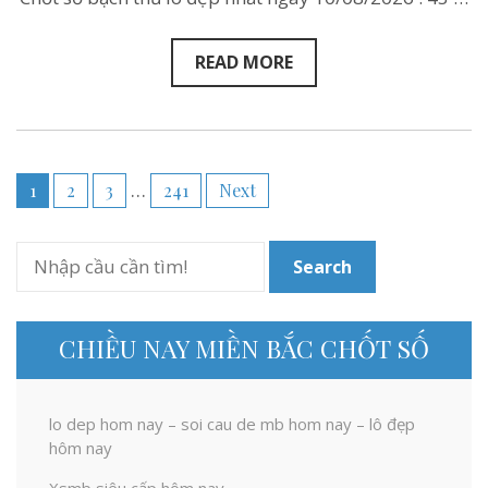
nháy
chuẩn
nhất
READ MORE
ngày
ngày
10/08/2026
Điều
1
2
3
…
241
Next
hướng
bài
Search
viết
CHIỀU NAY MIỀN BẮC CHỐT SỐ
lo dep hom nay – soi cau de mb hom nay – lô đẹp
hôm nay
Xsmb siêu cấp hôm nay