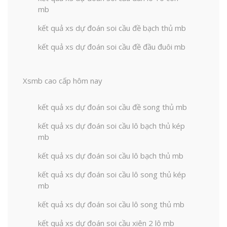
mb
kết quả xs dự đoán soi cầu đề bạch thủ mb
kết quả xs dự đoán soi cầu đề đầu đuôi mb
Xsmb cao cấp hôm nay
kết quả xs dự đoán soi cầu đề song thủ mb
kết quả xs dự đoán soi cầu lô bạch thủ kép
mb
kết quả xs dự đoán soi cầu lô bạch thủ mb
kết quả xs dự đoán soi cầu lô song thủ kép
mb
kết quả xs dự đoán soi cầu lô song thủ mb
kết quả xs dự đoán soi cầu xiên 2 lô mb