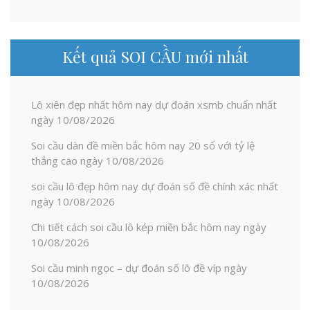
Kết quả SOI CẦU mới nhất
Lô xiên đẹp nhất hôm nay dự đoán xsmb chuẩn nhất
ngày 10/08/2026
Soi cầu dàn đề miền bắc hôm nay 20 số với tỷ lệ
thắng cao ngày 10/08/2026
soi cầu lô đẹp hôm nay dự đoán số đề chính xác nhất
ngày 10/08/2026
Chi tiết cách soi cầu lô kép miền bắc hôm nay ngày
10/08/2026
Soi cầu minh ngọc – dự đoán số lô đề víp ngày
10/08/2026