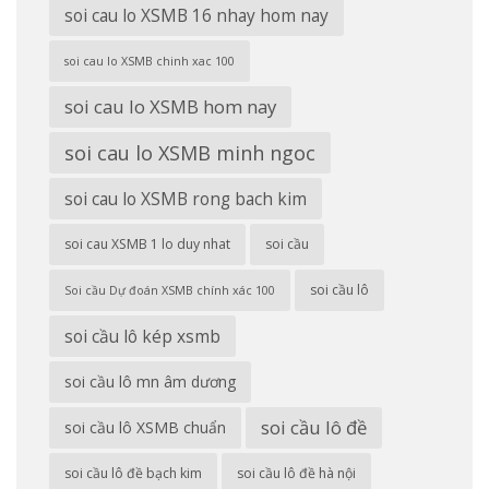
soi cau lo XSMB 16 nhay hom nay
soi cau lo XSMB chinh xac 100
soi cau lo XSMB hom nay
soi cau lo XSMB minh ngoc
soi cau lo XSMB rong bach kim
soi cau XSMB 1 lo duy nhat
soi cầu
soi cầu lô
Soi cầu Dự đoán XSMB chính xác 100
soi cầu lô kép xsmb
soi cầu lô mn âm dương
soi cầu lô đề
soi cầu lô XSMB chuẩn
soi cầu lô đề bạch kim
soi cầu lô đề hà nội