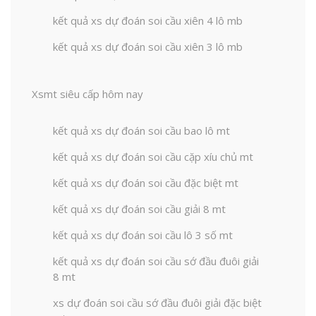
kết quả xs dự đoán soi cầu xiên 4 lô mb
kết quả xs dự đoán soi cầu xiên 3 lô mb
Xsmt siêu cấp hôm nay
kết quả xs dự đoán soi cầu bao lô mt
kết quả xs dự đoán soi cầu cặp xíu chủ mt
kết quả xs dự đoán soi cầu đặc biệt mt
kết quả xs dự đoán soi cầu giải 8 mt
kết quả xs dự đoán soi cầu lô 3 số mt
kết quả xs dự đoán soi cầu sớ đầu đuôi giải
8 mt
xs dự đoán soi cầu sớ đầu đuôi giải đặc biệt