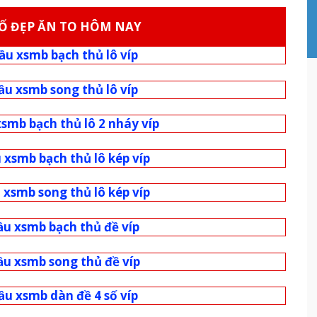
Ố ĐẸP ĂN TO HÔM NAY
ầu xsmb bạch thủ lô víp
ầu xsmb song thủ lô víp
xsmb bạch thủ lô 2 nháy víp
 xsmb bạch thủ lô kép víp
 xsmb song thủ lô kép víp
ầu xsmb bạch thủ đề víp
ầu xsmb song thủ đề víp
ầu xsmb dàn đề 4 số víp