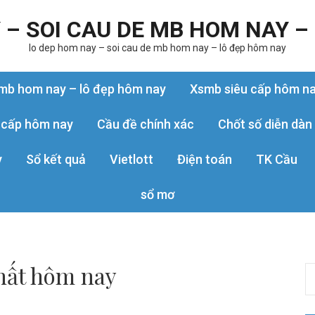
 – SOI CAU DE MB HOM NAY –
lo dep hom nay – soi cau de mb hom nay – lô đẹp hôm nay
 mb hom nay – lô đẹp hôm nay
Xsmb siêu cấp hôm n
 cấp hôm nay
Cầu đề chính xác
Chốt số diễn dàn
y
Sổ kết quả
Vietlott
Điện toán
TK Cầu
sổ mơ
nhất hôm nay