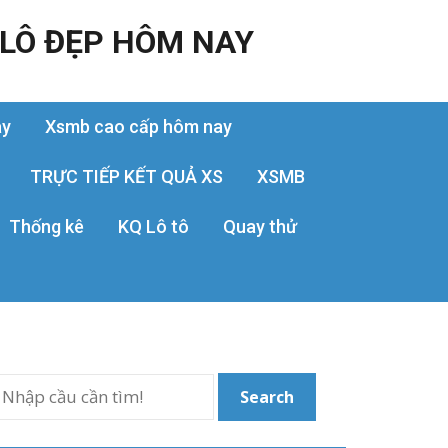
 LÔ ĐẸP HÔM NAY
ay
Xsmb cao cấp hôm nay
TRỰC TIẾP KẾT QUẢ XS
XSMB
Thống kê
KQ Lô tô
Quay thử
Search