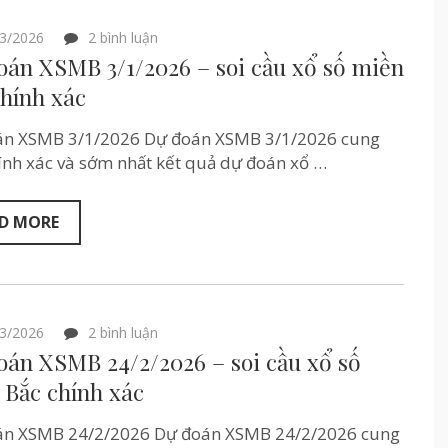
ở
3/2026
2 bình luận
Dự
oán XSMB 3/1/2026 – soi cầu xổ số miền
đoán
XSMB
chính xác
3/1/2026
–
án XSMB 3/1/2026 Dự đoán XSMB 3/1/2026 cung
soi
cầu
ính xác và sớm nhất kết quả dự đoán xổ …
xổ
số
miền
D MORE
Bắc
chính
xác
ở
3/2026
2 bình luận
Dự
oán XSMB 24/2/2026 – soi cầu xổ số
đoán
XSMB
 Bắc chính xác
24/2/2026
–
án XSMB 24/2/2026 Dự đoán XSMB 24/2/2026 cung
soi