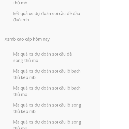
thủ mb
kết quả xs dự đoán soi cầu đề đầu
đuôi mb
Xsmb cao cấp hôm nay
kết quả xs dự đoán soi cầu đề
song thủ mb
kết quả xs dự đoán soi cầu lô bạch
thủ kép mb
kết quả xs dự đoán soi cầu lô bạch
thủ mb
kết quả xs dự đoán soi cầu lô song
thủ kép mb
kết quả xs dự đoán soi cầu lô song
thủ mb