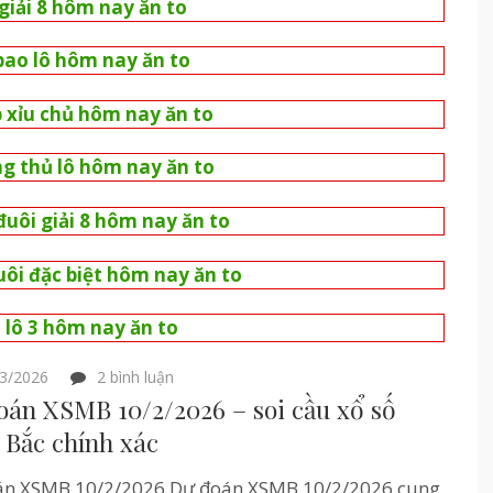
giải 8 hôm nay ăn to
bao lô hôm nay ăn to
p xỉu chủ hôm nay ăn to
ng thủ lô hôm nay ăn to
đuôi giải 8 hôm nay ăn to
uôi đặc biệt hôm nay ăn to
 lô 3 hôm nay ăn to
ở
3/2026
2 bình luận
Dự
oán XSMB 10/2/2026 – soi cầu xổ số
đoán
XSMB
 Bắc chính xác
10/2/2026
–
án XSMB 10/2/2026 Dự đoán XSMB 10/2/2026 cung
soi