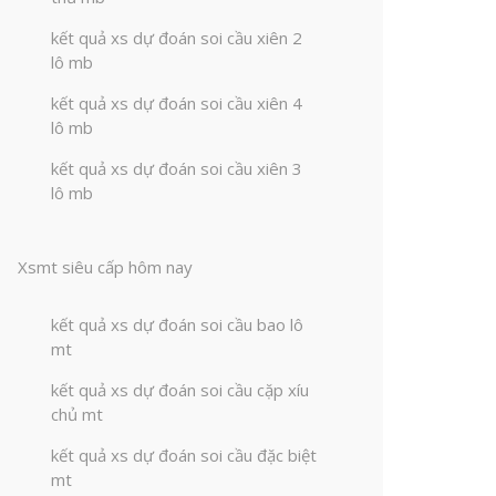
kết quả xs dự đoán soi cầu xiên 2
lô mb
kết quả xs dự đoán soi cầu xiên 4
lô mb
kết quả xs dự đoán soi cầu xiên 3
lô mb
Xsmt siêu cấp hôm nay
kết quả xs dự đoán soi cầu bao lô
mt
kết quả xs dự đoán soi cầu cặp xíu
chủ mt
kết quả xs dự đoán soi cầu đặc biệt
mt