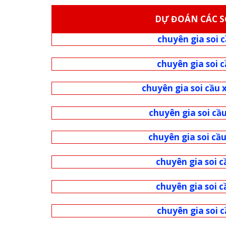
DỰ ĐOÁN CÁC S
chuyên gia soi c
chuyên gia soi c
chuyên gia soi cầu 
chuyên gia soi cầu
chuyên gia soi cầu
chuyên gia soi c
chuyên gia soi c
chuyên gia soi c