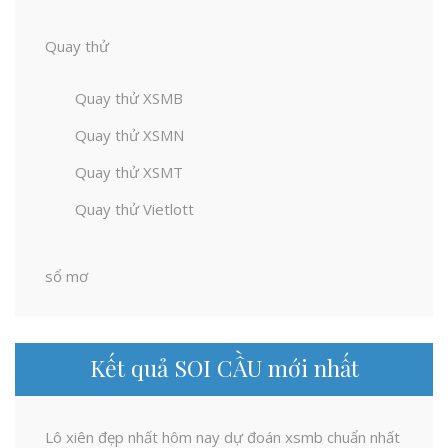
Quay thử
Quay thử XSMB
Quay thử XSMN
Quay thử XSMT
Quay thử Vietlott
sổ mơ
Kết quả SOI CẦU mới nhất
Lô xiên đẹp nhất hôm nay dự đoán xsmb chuẩn nhất