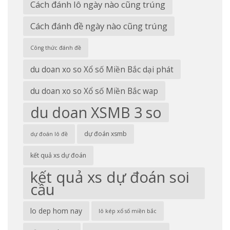
Cách đánh lô ngày nào cũng trúng
Cách đánh đề ngày nào cũng trúng
Công thức đánh đề
du doan xo so Xổ số Miền Bắc dại phát
du doan xo so Xổ số Miền Bắc wap
du doan XSMB 3 so
dự đoán xsmb
dự đoán lô đề
kết quả xs dự đoán
kết quả xs dự đoán soi
cầu
lo dep hom nay
lô kép xổ số miền bắc