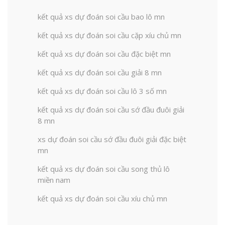
kết quả xs dự đoán soi cầu bao lô mn
kết quả xs dự đoán soi cầu cặp xíu chủ mn
kết quả xs dự đoán soi cầu đặc biệt mn
kết quả xs dự đoán soi cầu giải 8 mn
kết quả xs dự đoán soi cầu lô 3 số mn
kết quả xs dự đoán soi cầu sớ đầu đuôi giải
8 mn
xs dự đoán soi cầu sớ đầu đuôi giải đặc biệt
mn
kết quả xs dự đoán soi cầu song thủ lô
miền nam
kết quả xs dự đoán soi cầu xíu chủ mn