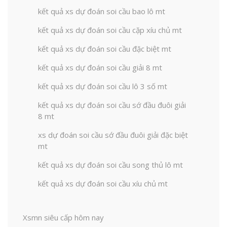
kết quả xs dự đoán soi cầu bao lô mt
kết quả xs dự đoán soi cầu cặp xíu chủ mt
kết quả xs dự đoán soi cầu đặc biệt mt
kết quả xs dự đoán soi cầu giải 8 mt
kết quả xs dự đoán soi cầu lô 3 số mt
kết quả xs dự đoán soi cầu sớ đầu đuôi giải
8 mt
xs dự đoán soi cầu sớ đầu đuôi giải đặc biệt
mt
kết quả xs dự đoán soi cầu song thủ lô mt
kết quả xs dự đoán soi cầu xíu chủ mt
Xsmn siêu cấp hôm nay