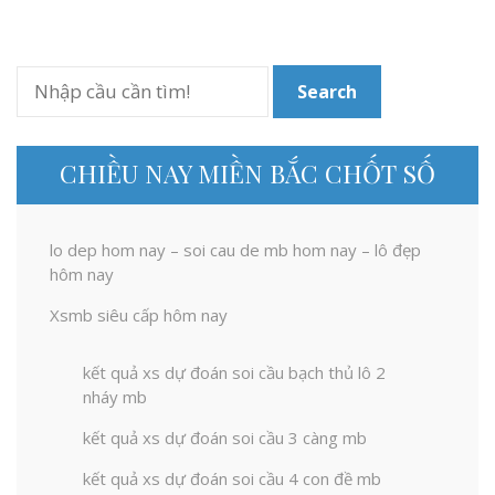
Search
CHIỀU NAY MIỀN BẮC CHỐT SỐ
lo dep hom nay – soi cau de mb hom nay – lô đẹp
hôm nay
Xsmb siêu cấp hôm nay
kết quả xs dự đoán soi cầu bạch thủ lô 2
nháy mb
kết quả xs dự đoán soi cầu 3 càng mb
kết quả xs dự đoán soi cầu 4 con đề mb