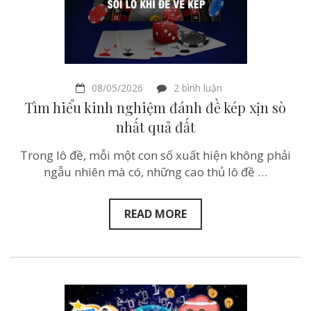
ở
08/05/2026
2 bình luận
Tìm
Tìm hiểu kinh nghiệm đánh đề kép xịn sò
hiểu
kinh
nhất quả đất
nghiệm
đánh
Trong lô đề, mỗi một con số xuất hiện không phải
đề
kép
ngẫu nhiên mà có, những cao thủ lô đề …
xịn
sò
nhất
READ MORE
quả
đất