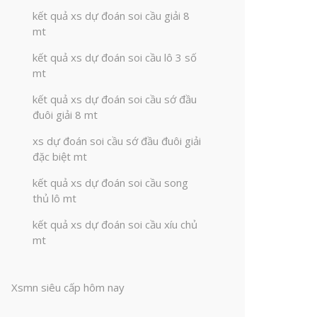
kết quả xs dự đoán soi cầu giải 8
mt
kết quả xs dự đoán soi cầu lô 3 số
mt
kết quả xs dự đoán soi cầu sớ đầu
đuôi giải 8 mt
xs dự đoán soi cầu sớ đầu đuôi giải
đặc biệt mt
kết quả xs dự đoán soi cầu song
thủ lô mt
kết quả xs dự đoán soi cầu xíu chủ
mt
Xsmn siêu cấp hôm nay