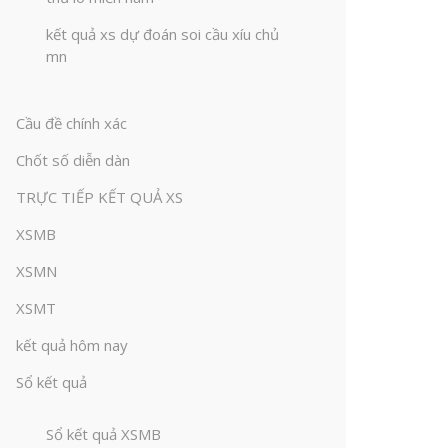
kết quả xs dự đoán soi cầu xíu chủ
mn
Cầu đề chính xác
Chốt số diễn dàn
TRỰC TIẾP KẾT QUẢ XS
XSMB
XSMN
XSMT
kết quả hôm nay
Sổ kết quả
Sổ kết quả XSMB