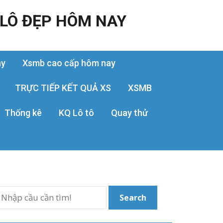
 LÔ ĐẸP HÔM NAY
ay
Xsmb cao cấp hôm nay
TRỰC TIẾP KẾT QUẢ XS
XSMB
Thống kê
KQ Lô tô
Quay thử
Search