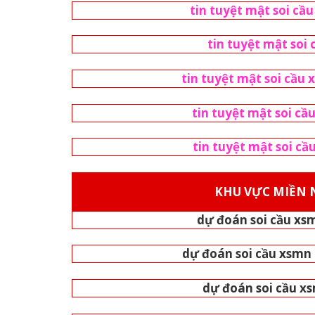
tin tuyệt mật soi cầ
tin tuyệt mật soi
tin tuyệt mật soi cầu
tin tuyệt mật soi cầ
tin tuyệt mật soi c
KHU VỰC MIỀN 
dự đoán soi cầu xsm
dự đoán soi cầu xsmn g
dự đoán soi cầu xs