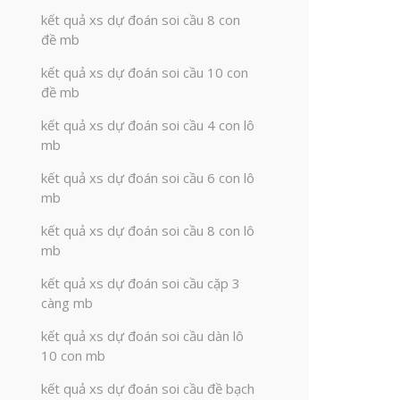
kết quả xs dự đoán soi cầu 8 con
đề mb
kết quả xs dự đoán soi cầu 10 con
đề mb
kết quả xs dự đoán soi cầu 4 con lô
mb
kết quả xs dự đoán soi cầu 6 con lô
mb
kết quả xs dự đoán soi cầu 8 con lô
mb
kết quả xs dự đoán soi cầu cặp 3
càng mb
kết quả xs dự đoán soi cầu dàn lô
10 con mb
kết quả xs dự đoán soi cầu đề bạch