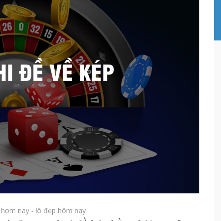
b hom nay - lô đẹp hôm nay