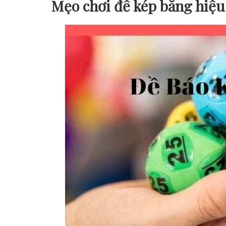
Mẹo chơi đề kép bằng hiệ