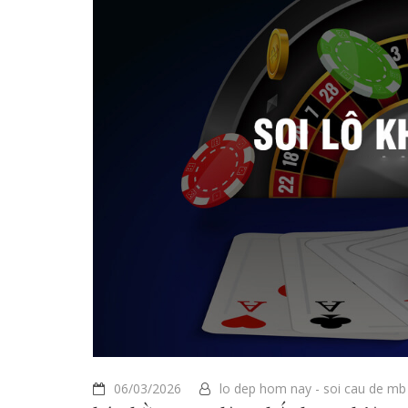
06/03/2026
lo dep hom nay - soi cau de m