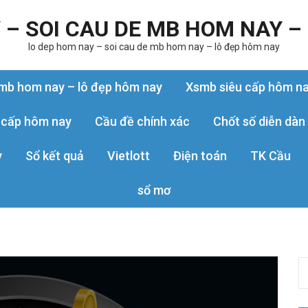
 – SOI CAU DE MB HOM NAY –
lo dep hom nay – soi cau de mb hom nay – lô đẹp hôm nay
 mb hom nay – lô đẹp hôm nay
Xsmb siêu cấp hôm n
 cấp hôm nay
Cầu đề chính xác
Chốt số diễn dàn
y
Sổ kết quả
Vietlott
Điện toán
TK Cầu
sổ mơ