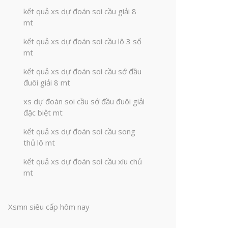
kết quả xs dự đoán soi cầu giải 8
mt
kết quả xs dự đoán soi cầu lô 3 số
mt
kết quả xs dự đoán soi cầu sớ đầu
đuôi giải 8 mt
xs dự đoán soi cầu sớ đầu đuôi giải
đặc biệt mt
kết quả xs dự đoán soi cầu song
thủ lô mt
kết quả xs dự đoán soi cầu xíu chủ
mt
Xsmn siêu cấp hôm nay