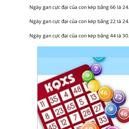
Ngày gan cực đại của con kép bằng 66 là 24
Ngày gan cực đại của con kép bằng 22 là 24
Ngày gan cực đại của con kép bằng 44 là 30