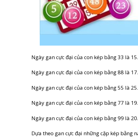
Ngày gan cực đại của con kép bằng 33 là 15
Ngày gan cực đại của con kép bằng 88 là 17
Ngày gan cực đại của con kép bằng 55 là 25
Ngày gan cực đại của con kép bằng 77 là 19
Ngày gan cực đại của con kép bằng 99 là 20
Dựa theo gan cực đại những cặp kép bằng nà