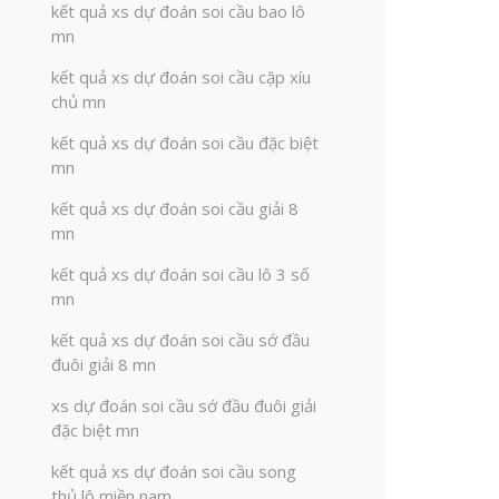
kết quả xs dự đoán soi cầu bao lô
mn
kết quả xs dự đoán soi cầu cặp xíu
chủ mn
kết quả xs dự đoán soi cầu đặc biệt
mn
kết quả xs dự đoán soi cầu giải 8
mn
kết quả xs dự đoán soi cầu lô 3 số
mn
kết quả xs dự đoán soi cầu sớ đầu
đuôi giải 8 mn
xs dự đoán soi cầu sớ đầu đuôi giải
đặc biệt mn
kết quả xs dự đoán soi cầu song
thủ lô miền nam