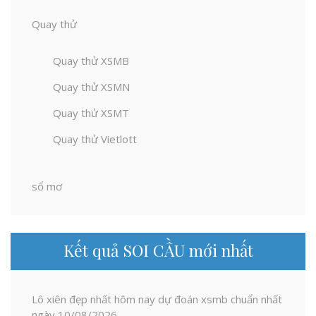
Quay thử
Quay thử XSMB
Quay thử XSMN
Quay thử XSMT
Quay thử Vietlott
sổ mơ
Kết quả SOI CẦU mới nhất
Lô xiên đẹp nhất hôm nay dự đoán xsmb chuẩn nhất
ngày 10/08/2026