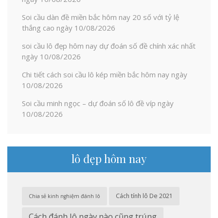
Soi cầu dàn đề miền bắc hôm nay 20 số với tỷ lệ
thắng cao ngày 10/08/2026
soi cầu lô đẹp hôm nay dự đoán số đề chính xác nhất
ngày 10/08/2026
Chi tiết cách soi cầu lô kép miền bắc hôm nay ngày
10/08/2026
Soi cầu minh ngọc – dự đoán số lô đề víp ngày
10/08/2026
lô đẹp hôm nay
Cách tính lô De 2021
Chia sẻ kinh nghiệm đánh lô
Cách đánh lô ngày nào cũng trúng