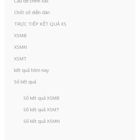
Cầu đề chính xác
Chốt số diễn dàn
TRỰC TIẾP KẾT QUẢ XS
XSMB
XSMN
XSMT
kết quả hôm nay
Sổ kết quả
Sổ kết quả XSMB
Sổ kết quả XSMT
Sổ kết quả XSMN