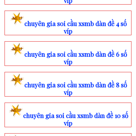
víp
chuyên gia soi cầu xsmb dàn đề 4 số
víp
chuyên gia soi cầu xsmb dàn đề 6 số
víp
chuyên gia soi cầu xsmb dàn đề 8 số
víp
chuyên gia soi cầu xsmb dàn đề 10 số
víp