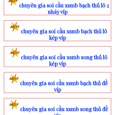
chuyên gia soi cầu xsmb bạch thủ lô 2
nháy víp
chuyên gia soi cầu xsmb bạch thủ lô
kép víp
chuyên gia soi cầu xsmb song thủ lô
kép víp
chuyên gia soi cầu xsmb bạch thủ đề
víp
chuyên gia soi cầu xsmb song thủ đề