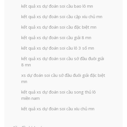
kết quả xs dự đoán soi cầu bao lô mn
kết quả xs dự đoán soi cầu cặp xíu chủ mn
kết quả xs dự đoán soi cầu đặc biệt mn
kết quả xs dự đoán soi cầu giải 8 mn
kết quả xs dự đoán soi cầu lô 3 số mn
kết quả xs dự đoán soi cầu sớ đầu đuôi giải
8 mn
xs dự đoán soi cầu sớ đầu đuôi giải đặc biệt
mn
kết quả xs dự đoán soi cầu song thủ lô
miền nam
kết quả xs dự đoán soi cầu xíu chủ mn