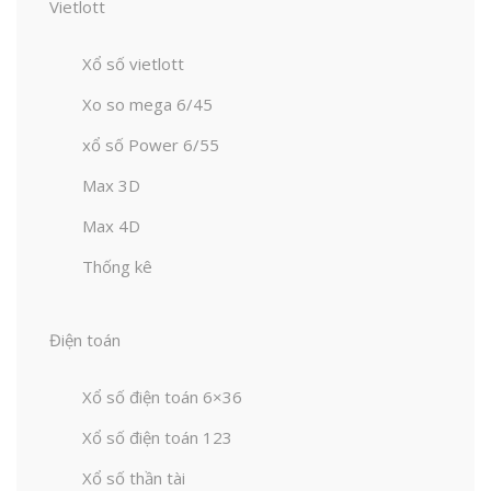
Vietlott
Xổ số vietlott
Xo so mega 6/45
xổ số Power 6/55
Max 3D
Max 4D
Thống kê
Điện toán
Xổ số điện toán 6×36
Xổ số điện toán 123
Xổ số thần tài