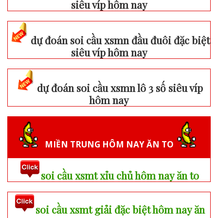
siêu víp hôm nay
dự đoán soi cầu xsmn đầu đuôi đặc biệt
siêu víp hôm nay
dự đoán soi cầu xsmn lô 3 số siêu víp
hôm nay
MIỀN TRUNG HÔM NAY ĂN TO
soi cầu xsmt xỉu chủ hôm nay ăn to
soi cầu xsmt giải đặc biệt hôm nay ăn