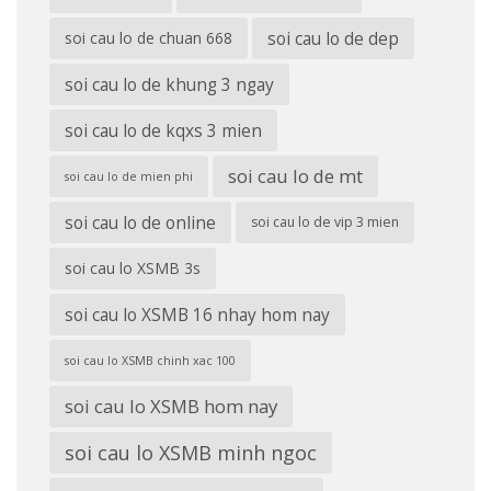
soi cau lo de dep
soi cau lo de chuan 668
soi cau lo de khung 3 ngay
soi cau lo de kqxs 3 mien
soi cau lo de mt
soi cau lo de mien phi
soi cau lo de online
soi cau lo de vip 3 mien
soi cau lo XSMB 3s
soi cau lo XSMB 16 nhay hom nay
soi cau lo XSMB chinh xac 100
soi cau lo XSMB hom nay
soi cau lo XSMB minh ngoc