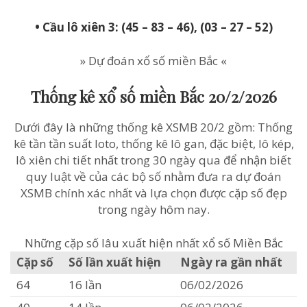
•
Cầu lô xiên 3:
(45 – 83 – 46), (03 – 27 – 52)
»
Dự đoán xổ số miền Bắc
«
Thống kê xổ số miền Bắc 20/2/2026
Dưới đây là những thống kê XSMB 20/2 gồm: Thống
kê tần tần suất loto, thống kê lô gan, đặc biệt, lô kép,
lô xiên chi tiết nhất trong 30 ngày qua để nhận biết
quy luật về của các bộ số nhằm đưa ra dự đoán
XSMB chính xác nhất và lựa chọn được cặp số đẹp
trong ngày hôm nay.
Những cặp số lâu xuất hiện nhất xổ số Miền Bắc
Cặp số
Số lần xuất hiện
Ngày ra gần nhất
64
16 lần
06/02/2026