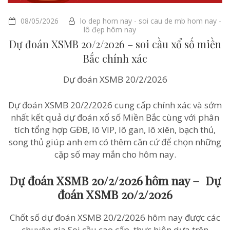
08/05/2026
lo dep hom nay - soi cau de mb hom nay -
lô đẹp hôm nay
Dự đoán XSMB 20/2/2026 – soi cầu xổ số miền
Bắc chính xác
Dự đoán XSMB 20/2/2026
Dự đoán XSMB 20/2/2026 cung cấp chính xác và sớm
nhất kết quả dự đoán xổ số Miền Bắc cùng với phân
tích tổng hợp GĐB, lô VIP, lô gan, lô xiên, bạch thủ,
song thủ giúp anh em có thêm căn cứ để chọn những
cặp số may mắn cho hôm nay.
Dự đoán XSMB 20/2/2026 hôm nay – Dự
đoán XSMB 20/2/2026
Chốt số dự đoán XSMB 20/2/2026 hôm nay được các
chuyên gia Soi cầu cao cấp thực hiện dựa trên