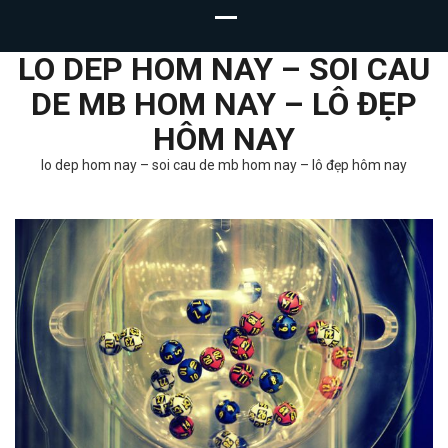
LO DEP HOM NAY – SOI CAU
DE MB HOM NAY – LÔ ĐẸP
HÔM NAY
lo dep hom nay – soi cau de mb hom nay – lô đẹp hôm nay