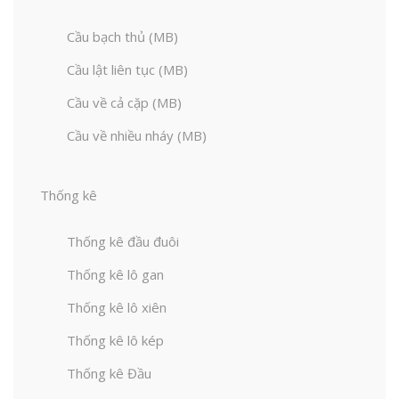
Cầu bạch thủ (MB)
Cầu lật liên tục (MB)
Cầu về cả cặp (MB)
Cầu về nhiều nháy (MB)
Thống kê
Thống kê đầu đuôi
Thống kê lô gan
Thống kê lô xiên
Thống kê lô kép
Thống kê Đầu