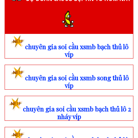
chuyên gia soi cầu xsmb bạch thủ lô
víp
chuyên gia soi cầu xsmb song thủ lô
víp
chuyên gia soi cầu xsmb bạch thủ lô 2
nháy víp