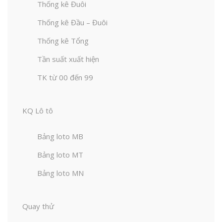
Thống kê Đuôi
Thống kê Đầu – Đuôi
Thống kê Tổng
Tần suất xuất hiện
TK từ 00 đến 99
KQ Lô tô
Bảng loto MB
Bảng loto MT
Bảng loto MN
Quay thử