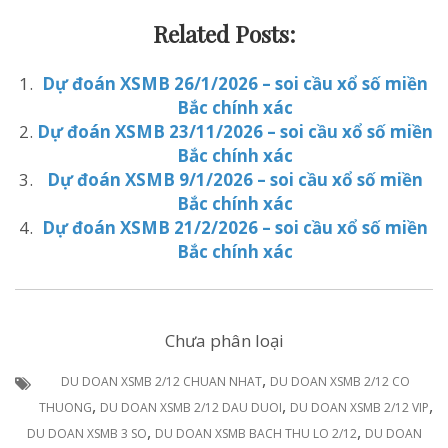
Related Posts:
Dự đoán XSMB 26/1/2026 – soi cầu xổ số miền
Bắc chính xác
Dự đoán XSMB 23/11/2026 – soi cầu xổ số miền
Bắc chính xác
Dự đoán XSMB 9/1/2026 – soi cầu xổ số miền
Bắc chính xác
Dự đoán XSMB 21/2/2026 – soi cầu xổ số miền
Bắc chính xác
Chưa phân loại
,
DU DOAN XSMB 2/12 CHUAN NHAT
DU DOAN XSMB 2/12 CO
,
,
,
THUONG
DU DOAN XSMB 2/12 DAU DUOI
DU DOAN XSMB 2/12 VIP
,
,
DU DOAN XSMB 3 SO
DU DOAN XSMB BACH THU LO 2/12
DU DOAN