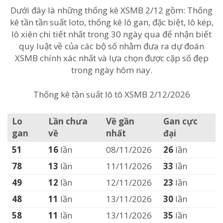
Dưới đây là những thống kê XSMB 2/12 gồm: Thống
kê tần tần suất loto, thống kê lô gan, đặc biệt, lô kép,
lô xiên chi tiết nhất trong 30 ngày qua để nhận biết
quy luật về của các bộ số nhằm đưa ra dự đoán
XSMB chính xác nhất và lựa chọn được cặp số đẹp
trong ngày hôm nay.
Thống kê tần suất lô tô XSMB 2/12/2026
Lo
Lần chưa
Về gần
Gan cực
gan
về
nhất
đại
51
16
lần
08/11/2026
26
lần
78
13
lần
11/11/2026
33
lần
49
12
lần
12/11/2026
23
lần
48
11
lần
13/11/2026
30
lần
58
11
lần
13/11/2026
35
lần