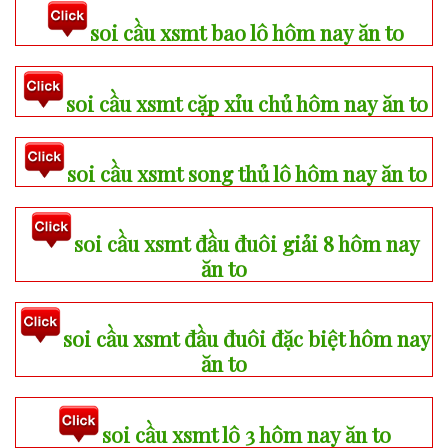
soi cầu xsmt bao lô hôm nay ăn to
soi cầu xsmt cặp xỉu chủ hôm nay ăn to
soi cầu xsmt song thủ lô hôm nay ăn to
soi cầu xsmt đầu đuôi giải 8 hôm nay
ăn to
soi cầu xsmt đầu đuôi đặc biệt hôm nay
ăn to
soi cầu xsmt lô 3 hôm nay ăn to