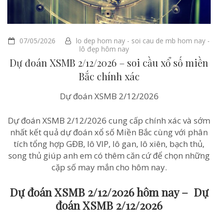
07/05/2026
lo dep hom nay - soi cau de mb hom nay -
lô đẹp hôm nay
Dự đoán XSMB 2/12/2026 – soi cầu xổ số miền
Bắc chính xác
Dự đoán XSMB 2/12/2026
Dự đoán XSMB 2/12/2026 cung cấp chính xác và sớm
nhất kết quả dự đoán xổ số Miền Bắc cùng với phân
tích tổng hợp GĐB, lô VIP, lô gan, lô xiên, bạch thủ,
song thủ giúp anh em có thêm căn cứ để chọn những
cặp số may mắn cho hôm nay.
Dự đoán XSMB 2/12/2026 hôm nay – Dự
đoán XSMB 2/12/2026