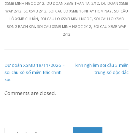
,
,
XSMB MINH NGOC 2/12
DU DOAN XSMB THAN TAI 2/12
DU DOAN XSMB
,
,
,
WAP 2/12
SC XSMB 2/12
SOI CAU LO XSMB 16 NHAY HOM NAY
SOI CẦU
,
,
LÔ XSMB CHUẨN
SOI CAU LO XSMB MINH NGOC
SOI CAU LO XSMB
,
,
RONG BACH KIM
SOI CAU XSMB MINH NGOC 2/12
SOI CAU XSMB WAP
2/12
Điều
Dự đoán XSMB 18/11/2026 –
kinh nghiệm soi cầu 3 miền
hướng
soi cầu xổ số miền Bắc chính
trúng số độc đắc
bài
xác
viết
Comments are closed.