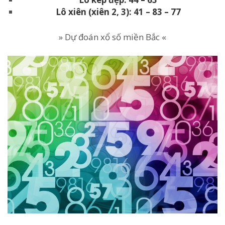
Lô xiên (xiên 2, 3): 41
– 83 – 77
»
Dự đoán xổ số miền Bắc
«