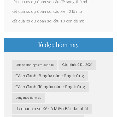
kết quả xs dự đoán soi cầu đề song thủ mb
kết quả xs dự đoán soi cầu xiên 2 lô mb
kết quả xs dự đoán soi cầu 10 con đề mb
lô đẹp hôm nay
Cách tính lô De 2021
Chia sẻ kinh nghiệm đánh lô
Cách đánh lô ngày nào cũng trúng
Cách đánh đề ngày nào cũng trúng
Công thức đánh đề
du doan xo so Xổ số Miền Bắc dại phát