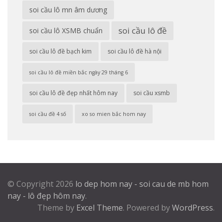
soi cầu lô mn âm dương
soi cầu lô đề
soi cầu lô XSMB chuẩn
soi cầu lô đề bạch kim
soi cầu lô đề hà nội
soi cầu lô đề miền bắc ngày 29 tháng 6
soi cầu lô đề đẹp nhất hôm nay
soi cầu xsmb
soi cầu đề 4 số
xo so mien bắc hom nay
© Copyright 2026
lo dep hom nay - soi cau de mb hom
nay - lô đẹp hôm nay
.
Theme by
Excel Theme
. Powered by
WordPress
.