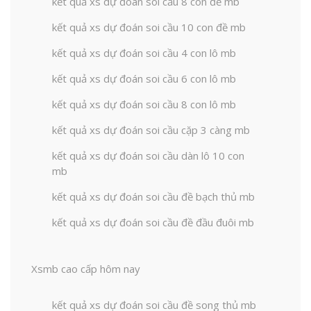
kết quả xs dự đoán soi cầu 8 con đề mb
kết quả xs dự đoán soi cầu 10 con đề mb
kết quả xs dự đoán soi cầu 4 con lô mb
kết quả xs dự đoán soi cầu 6 con lô mb
kết quả xs dự đoán soi cầu 8 con lô mb
kết quả xs dự đoán soi cầu cặp 3 càng mb
kết quả xs dự đoán soi cầu dàn lô 10 con
mb
kết quả xs dự đoán soi cầu đề bạch thủ mb
kết quả xs dự đoán soi cầu đề đầu đuôi mb
Xsmb cao cấp hôm nay
kết quả xs dự đoán soi cầu đề song thủ mb