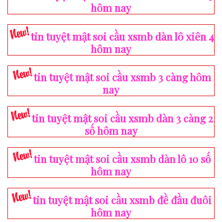
hôm nay
tin tuyệt mật soi cầu xsmb dàn lô xiên 4
hôm nay
tin tuyệt mật soi cầu xsmb 3 càng hôm
nay
tin tuyệt mật soi cầu xsmb dàn 3 càng 2
số hôm nay
tin tuyệt mật soi cầu xsmb dàn lô 10 số
hôm nay
tin tuyệt mật soi cầu xsmb đề đầu đuôi
hôm nay