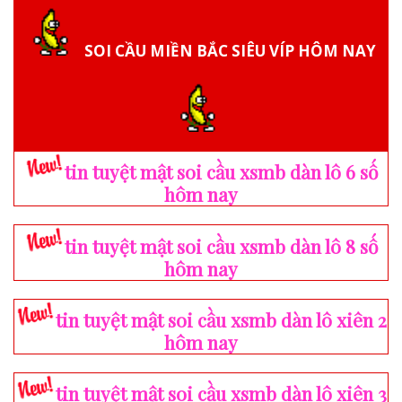
SOI CẦU MIỀN BẮC SIÊU VÍP HÔM NAY
tin tuyệt mật soi cầu xsmb dàn lô 6 số
hôm nay
tin tuyệt mật soi cầu xsmb dàn lô 8 số
hôm nay
tin tuyệt mật soi cầu xsmb dàn lô xiên 2
hôm nay
tin tuyệt mật soi cầu xsmb dàn lô xiên 3