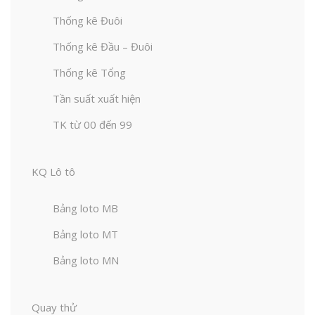
Thống kê Đuôi
Thống kê Đầu – Đuôi
Thống kê Tổng
Tần suất xuất hiện
TK từ 00 đến 99
KQ Lô tô
Bảng loto MB
Bảng loto MT
Bảng loto MN
Quay thử