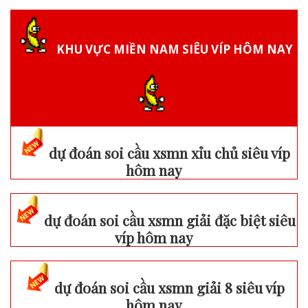
KHU VỰC MIỀN NAM SIÊU VÍP HÔM NAY
dự đoán soi cầu xsmn xỉu chủ siêu víp
hôm nay
dự đoán soi cầu xsmn giải đặc biệt siêu
víp hôm nay
dự đoán soi cầu xsmn giải 8 siêu víp
hôm nay