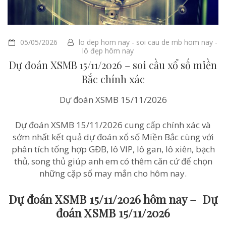
05/05/2026
lo dep hom nay - soi cau de mb hom nay -
lô đẹp hôm nay
Dự đoán XSMB 15/11/2026 – soi cầu xổ số miền
Bắc chính xác
Dự đoán XSMB 15/11/2026
Dự đoán XSMB 15/11/2026 cung cấp chính xác và
sớm nhất kết quả dự đoán xổ số Miền Bắc cùng với
phân tích tổng hợp GĐB, lô VIP, lô gan, lô xiên, bạch
thủ, song thủ giúp anh em có thêm căn cứ để chọn
những cặp số may mắn cho hôm nay.
Dự đoán XSMB 15/11/2026 hôm nay – Dự
đoán XSMB 15/11/2026