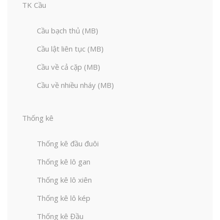
TK Cầu
Cầu bạch thủ (MB)
Cầu lật liên tục (MB)
Cầu về cả cặp (MB)
Cầu về nhiều nháy (MB)
Thống kê
Thống kê đầu đuôi
Thống kê lô gan
Thống kê lô xiên
Thống kê lô kép
Thống kê Đầu