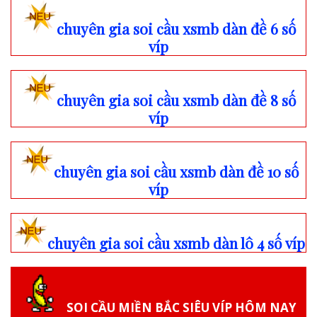
chuyên gia soi cầu xsmb dàn đề 6 số
víp
chuyên gia soi cầu xsmb dàn đề 8 số
víp
chuyên gia soi cầu xsmb dàn đề 10 số
víp
chuyên gia soi cầu xsmb dàn lô 4 số víp
SOI CẦU MIỀN BẮC SIÊU VÍP HÔM NAY