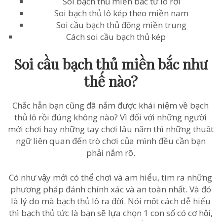
Soi bạch thủ miền bắc từ lô rơi
Soi bạch thủ lô kép theo miền nam
Soi cầu bạch thủ động miền trung
Cách soi cầu bạch thủ kép
Soi cầu bạch thủ miền bắc như
thế nào?
Chắc hẳn bạn cũng đã nắm được khái niệm về bạch
thủ lô rồi đúng không nào? Vì đối với những người
mới chơi hay những tay chơi lâu năm thì những thuật
ngữ liên quan đến trò chơi của mình đều cần bạn
phải nắm rõ.
Có như vậy mới có thể chơi và am hiểu, tìm ra những
phương pháp đánh chính xác và an toàn nhất. Và đó
là lý do mà bạch thủ lô ra đời. Nói một cách dễ hiểu
thì bạch thủ tức là bạn sẽ lựa chọn 1 con số có cơ hội,