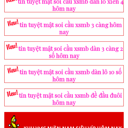
tin tuyệt mật soi cầu xsmb dàn lô xiên 4
hôm nay
tin tuyệt mật soi cầu xsmb 3 càng hôm
nay
tin tuyệt mật soi cầu xsmb dàn 3 càng 2
số hôm nay
tin tuyệt mật soi cầu xsmb dàn lô 10 số
hôm nay
tin tuyệt mật soi cầu xsmb đề đầu đuôi
hôm nay