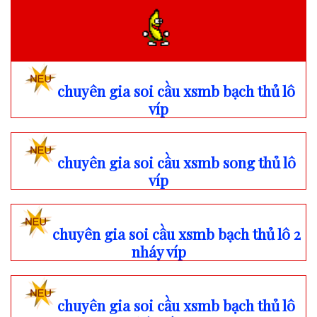
chuyên gia soi cầu xsmb bạch thủ lô
víp
chuyên gia soi cầu xsmb song thủ lô
víp
chuyên gia soi cầu xsmb bạch thủ lô 2
nháy víp
chuyên gia soi cầu xsmb bạch thủ lô