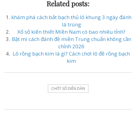
Related posts:
khám phá cách bắt bạch thủ lô khung 3 ngày đánh
là trúng
Xổ số kiến thiết Miền Nam có bao nhiêu tỉnh?
Bật mí cách đánh đề miền Trung chuẩn không cần
chỉnh 2026
Lô rồng bạch kim là gì? Cách chơi lô đề rồng bạch
kim
CHỐT SỐ DIỄN DÀN