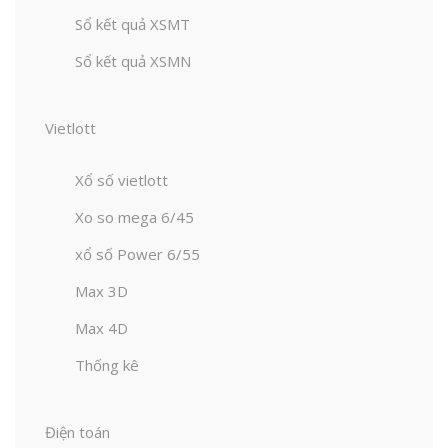
Sổ kết quả XSMT
Sổ kết quả XSMN
Vietlott
Xổ số vietlott
Xo so mega 6/45
xổ số Power 6/55
Max 3D
Max 4D
Thống kê
Điện toán