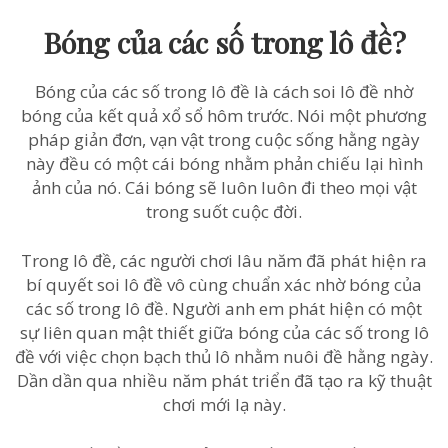
Bóng của các số trong lô đề?
Bóng của các số trong lô đề là cách soi lô đề nhờ
bóng của kết quả xổ sổ hôm trước. Nói một phương
pháp giản đơn, vạn vật trong cuộc sống hằng ngày
này đều có một cái bóng nhằm phản chiếu lại hình
ảnh của nó. Cái bóng sẽ luôn luôn đi theo mọi vật
trong suốt cuộc đời.
Trong lô đề, các người chơi lâu năm đã phát hiện ra
bí quyết soi lô đề vô cùng chuẩn xác nhờ bóng của
các số trong lô đề. Người anh em phát hiện có một
sự liên quan mật thiết giữa bóng của các số trong lô
đề với việc chọn bạch thủ lô nhằm nuôi đề hằng ngày.
Dần dần qua nhiều năm phát triển đã tạo ra kỹ thuật
chơi mới lạ này.