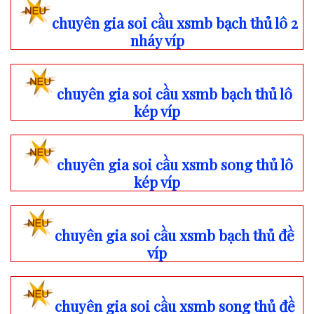
chuyên gia soi cầu xsmb bạch thủ lô 2
nháy víp
chuyên gia soi cầu xsmb bạch thủ lô
kép víp
chuyên gia soi cầu xsmb song thủ lô
kép víp
chuyên gia soi cầu xsmb bạch thủ đề
víp
chuyên gia soi cầu xsmb song thủ đề