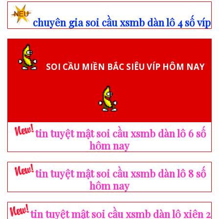
chuyên gia soi cầu xsmb dàn lô 4 số víp
SOI CẦU MIỀN BẮC SIÊU VÍP HÔM NAY
tin tuyệt mật soi cầu xsmb dàn lô 6 số
hôm nay
tin tuyệt mật soi cầu xsmb dàn lô 8 số
hôm nay
tin tuyệt mật soi cầu xsmb dàn lô xiên 2