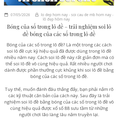
07/05/2026
lo dep hom nay - soi cau de mb hom nay -
lô đẹp hôm nay
Bóng của số trong lô đề – trải nghiệm soi lô
đề bóng của các số trong lô đề
Bóng của các số trong lô đề? Là một trong các cách
soi lô đề cực kỳ hiệu quả đã được dùng trong lô đề
nhiều năm nay. Cách soi lô đề này rất giản đơn mà có
thể soi lô đề vô cùng hiệu quả. Rất nhiều người chơi
dành được phần thưởng cực khủng khi soi lô đề bằng
bóng của các số trong lô đề.
Tuy thế, muốn đánh đâu thắng đấy, bạn phải nắm rõ
các kỹ thuật căn bản của cách này. Sau đây là trải
nghiệm soi lô đề bằng bóng của các số trong lô đề vô
cùng hiệu quả được xổ số 88 sưu tầm từ những
người chơi lão làng lâu năm truyền lại.