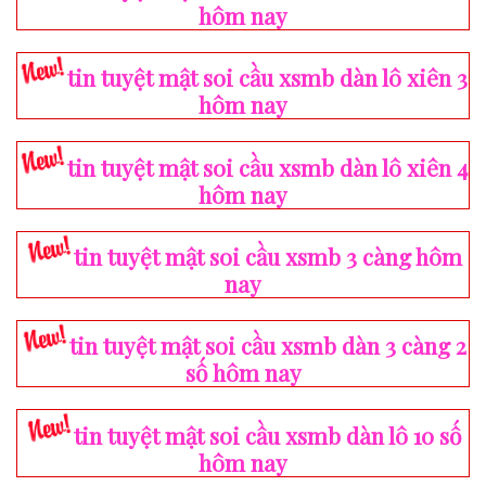
hôm nay
tin tuyệt mật soi cầu xsmb dàn lô xiên 3
hôm nay
tin tuyệt mật soi cầu xsmb dàn lô xiên 4
hôm nay
tin tuyệt mật soi cầu xsmb 3 càng hôm
nay
tin tuyệt mật soi cầu xsmb dàn 3 càng 2
số hôm nay
tin tuyệt mật soi cầu xsmb dàn lô 10 số
hôm nay