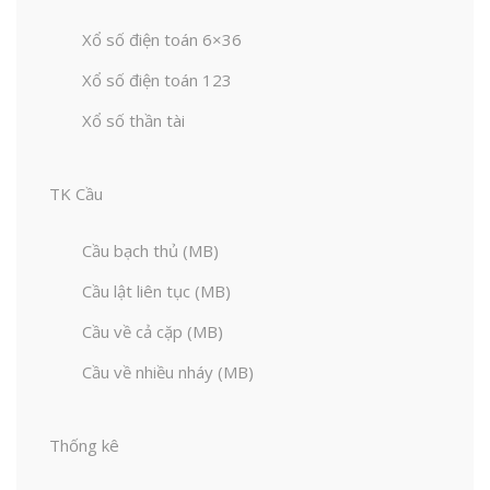
Xổ số điện toán 6×36
Xổ số điện toán 123
Xổ số thần tài
TK Cầu
Cầu bạch thủ (MB)
Cầu lật liên tục (MB)
Cầu về cả cặp (MB)
Cầu về nhiều nháy (MB)
Thống kê