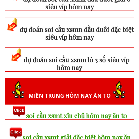
siêu víp hôm nay
dự đoán soi cầu xsmn đầu đuôi đặc biệt
siêu víp hôm nay
dự đoán soi cầu xsmn lô 3 số siêu víp
hôm nay
MIỀN TRUNG HÔM NAY ĂN TO
soi cầu xsmt xỉu chủ hôm nay ăn to
soi cầu xsmt giải đặc biệt hôm nay ăn