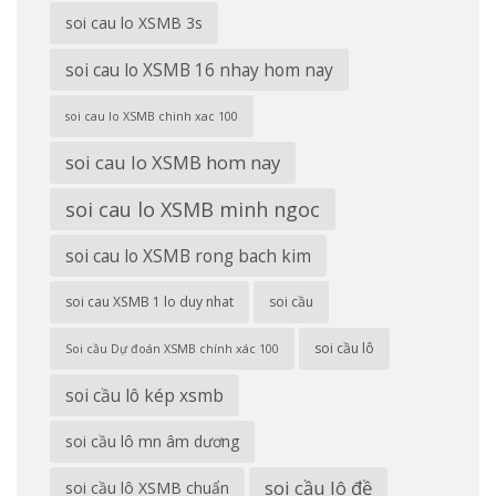
soi cau lo XSMB 3s
soi cau lo XSMB 16 nhay hom nay
soi cau lo XSMB chinh xac 100
soi cau lo XSMB hom nay
soi cau lo XSMB minh ngoc
soi cau lo XSMB rong bach kim
soi cau XSMB 1 lo duy nhat
soi cầu
soi cầu lô
Soi cầu Dự đoán XSMB chính xác 100
soi cầu lô kép xsmb
soi cầu lô mn âm dương
soi cầu lô đề
soi cầu lô XSMB chuẩn