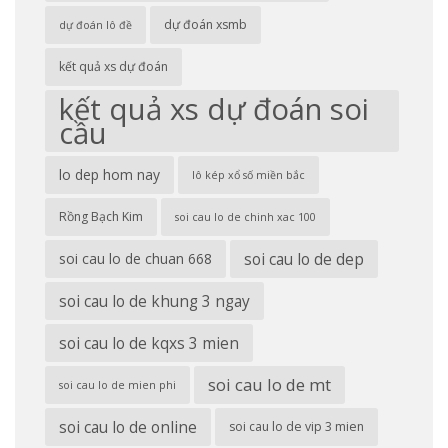
dự đoán xsmb
dự đoán lô đề
kết quả xs dự đoán
kết quả xs dự đoán soi
cầu
lo dep hom nay
lô kép xổ số miền bắc
Rồng Bạch Kim
soi cau lo de chinh xac 100
soi cau lo de dep
soi cau lo de chuan 668
soi cau lo de khung 3 ngay
soi cau lo de kqxs 3 mien
soi cau lo de mt
soi cau lo de mien phi
soi cau lo de online
soi cau lo de vip 3 mien