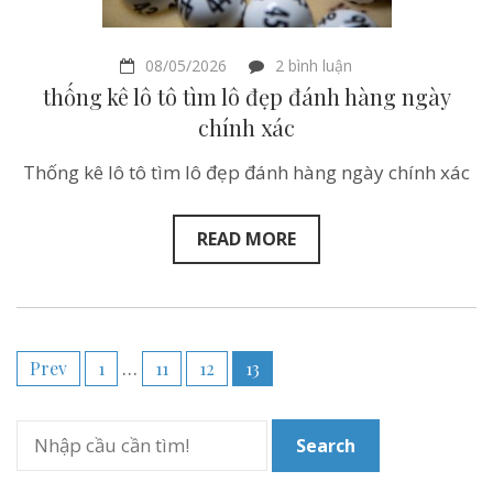
ở
08/05/2026
2 bình luận
thống
thống kê lô tô tìm lô đẹp đánh hàng ngày
kê
lô
chính xác
tô
tìm
Thống kê lô tô tìm lô đẹp đánh hàng ngày chính xác
lô
đẹp
đánh
hàng
READ MORE
ngày
chính
xác
Điều
Prev
1
…
11
12
13
hướng
bài
Search
viết