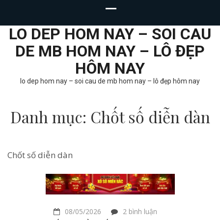
LO DEP HOM NAY – SOI CAU
DE MB HOM NAY – LÔ ĐẸP
HÔM NAY
lo dep hom nay – soi cau de mb hom nay – lô đẹp hôm nay
Danh mục:
Chốt số diễn dàn
Chốt số diễn dàn
ở
08/05/2026
2 bình luận
Bí