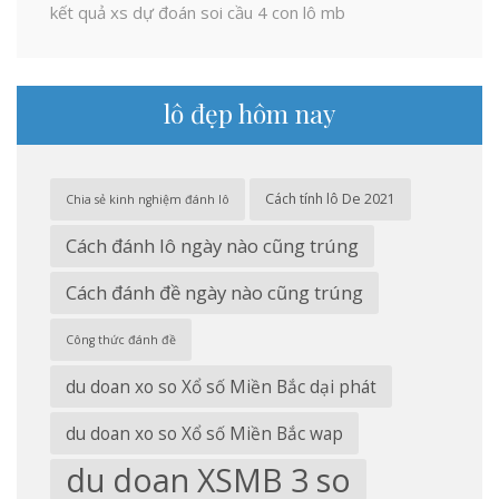
kết quả xs dự đoán soi cầu 4 con lô mb
lô đẹp hôm nay
Cách tính lô De 2021
Chia sẻ kinh nghiệm đánh lô
Cách đánh lô ngày nào cũng trúng
Cách đánh đề ngày nào cũng trúng
Công thức đánh đề
du doan xo so Xổ số Miền Bắc dại phát
du doan xo so Xổ số Miền Bắc wap
du doan XSMB 3 so