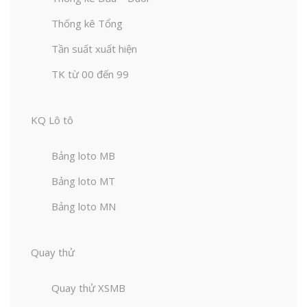
Thống kê Tổng
Tần suất xuất hiện
TK từ 00 đến 99
KQ Lô tô
Bảng loto MB
Bảng loto MT
Bảng loto MN
Quay thử
Quay thử XSMB