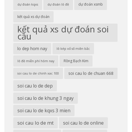
dự đoán xsmb
dự đoán kqxs
dự đoán lô đề
kết quả xs dự đoán
kết quả xs dự đoán soi
cầu
lo dep hom nay
lô kép xổ số miền bắc
Rồng Bạch Kim
lô đề miễn phí hôm nay
soi cau lo de chuan 668
soi cau lo de chinh xac 100
soi cau lo de dep
soi cau lo de khung 3 ngay
soi cau lo de kqxs 3 mien
soi cau lo de mt
soi cau lo de online