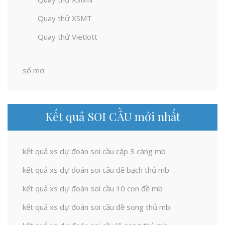
Quay thử XSMT
Quay thử Vietlott
sổ mơ
Kết quả SOI CẦU mới nhất
kết quả xs dự đoán soi cầu cặp 3 càng mb
kết quả xs dự đoán soi cầu đề bạch thủ mb
kết quả xs dự đoán soi cầu 10 con đề mb
kết quả xs dự đoán soi cầu đề song thủ mb