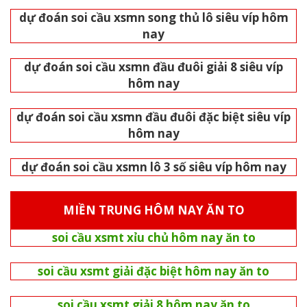
dự đoán soi cầu xsmn song thủ lô siêu víp hôm
nay
dự đoán soi cầu xsmn đầu đuôi giải 8 siêu víp
hôm nay
dự đoán soi cầu xsmn đầu đuôi đặc biệt siêu víp
hôm nay
dự đoán soi cầu xsmn lô 3 số siêu víp hôm nay
MIỀN TRUNG HÔM NAY ĂN TO
soi cầu xsmt xỉu chủ hôm nay ăn to
soi cầu xsmt giải đặc biệt hôm nay ăn to
soi cầu xsmt giải 8 hôm nay ăn to