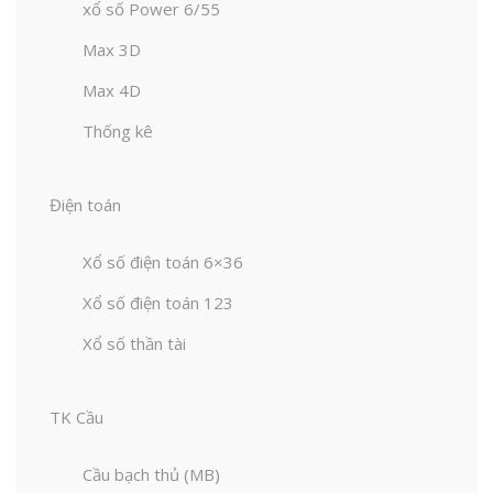
xổ số Power 6/55
Max 3D
Max 4D
Thống kê
Điện toán
Xổ số điện toán 6×36
Xổ số điện toán 123
Xổ số thần tài
TK Cầu
Cầu bạch thủ (MB)