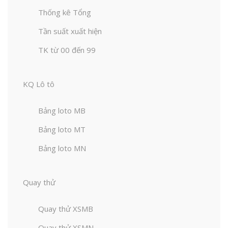
Thống kê Tổng
Tần suất xuất hiện
TK từ 00 đến 99
KQ Lô tô
Bảng loto MB
Bảng loto MT
Bảng loto MN
Quay thử
Quay thử XSMB
Quay thử XSMN