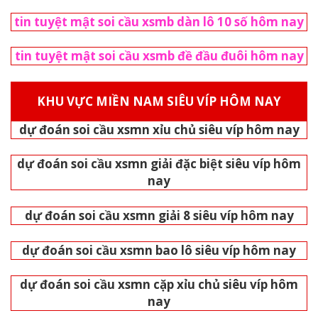
tin tuyệt mật soi cầu xsmb dàn lô 10 số hôm nay
tin tuyệt mật soi cầu xsmb đề đầu đuôi hôm nay
KHU VỰC MIỀN NAM SIÊU VÍP HÔM NAY
dự đoán soi cầu xsmn xỉu chủ siêu víp hôm nay
dự đoán soi cầu xsmn giải đặc biệt siêu víp hôm
nay
dự đoán soi cầu xsmn giải 8 siêu víp hôm nay
dự đoán soi cầu xsmn bao lô siêu víp hôm nay
dự đoán soi cầu xsmn cặp xỉu chủ siêu víp hôm
nay