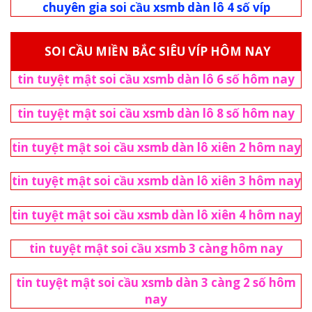
chuyên gia soi cầu xsmb dàn lô 4 số víp
SOI CẦU MIỀN BẮC SIÊU VÍP HÔM NAY
tin tuyệt mật soi cầu xsmb dàn lô 6 số hôm nay
tin tuyệt mật soi cầu xsmb dàn lô 8 số hôm nay
tin tuyệt mật soi cầu xsmb dàn lô xiên 2 hôm nay
tin tuyệt mật soi cầu xsmb dàn lô xiên 3 hôm nay
tin tuyệt mật soi cầu xsmb dàn lô xiên 4 hôm nay
tin tuyệt mật soi cầu xsmb 3 càng hôm nay
tin tuyệt mật soi cầu xsmb dàn 3 càng 2 số hôm
nay