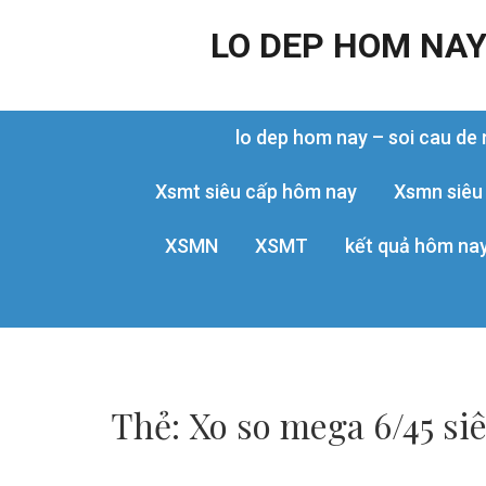
LO DEP HOM NAY
lo dep hom nay – soi cau de
Xsmt siêu cấp hôm nay
Xsmn siêu
XSMN
XSMT
kết quả hôm na
Thẻ:
Xo so mega 6/45 siê