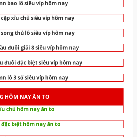
mn bao lô siêu víp hôm nay
cặp xỉu chủ siêu víp hôm nay
song thủ lô siêu víp hôm nay
u đuôi giải 8 siêu víp hôm nay
 đuôi đặc biệt siêu víp hôm nay
n lô 3 số siêu víp hôm nay
G HÔM NAY ĂN TO
xỉu chủ hôm nay ăn to
i đặc biệt hôm nay ăn to