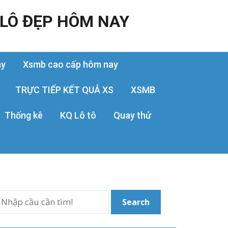
 LÔ ĐẸP HÔM NAY
ay
Xsmb cao cấp hôm nay
TRỰC TIẾP KẾT QUẢ XS
XSMB
Thống kê
KQ Lô tô
Quay thử
Search