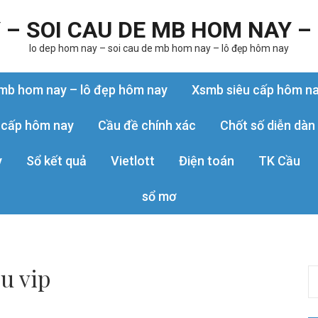
 – SOI CAU DE MB HOM NAY –
lo dep hom nay – soi cau de mb hom nay – lô đẹp hôm nay
 mb hom nay – lô đẹp hôm nay
Xsmb siêu cấp hôm n
 cấp hôm nay
Cầu đề chính xác
Chốt số diễn dàn
y
Sổ kết quả
Vietlott
Điện toán
TK Cầu
sổ mơ
u vip