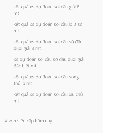
kết quả xs dự đoán soi cầu giải 8
mt
kết quả xs dự đoán soi cầu lô 3 số
mt
kết quả xs dự đoán soi cầu sớ đầu
đuôi giải 8 mt
xs dự đoán soi cầu sớ đầu đuôi giải
đặc biệt mt
kết quả xs dự đoán soi cầu song
thủ lô mt
kết quả xs dự đoán soi cầu xíu chủ
mt
Xsmn siêu cấp hôm nay