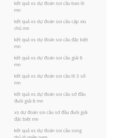
kết quả xs dự đoán soi cầu bao lô
mn
kết quả xs dự đoán soi cầu cặp xíu
chủ mn
kết quả xs dự đoán soi cầu đặc biệt
mn
kết quả xs dự đoán soi cầu giải 8
mn
kết quả xs dự đoán soi cầu lô 3 số
mn
kết quả xs dự đoán soi cầu sớ đầu
đuôi giải 8 mn
xs dự đoán soi cầu sớ đầu đuôi giải
đặc biệt mn
kết quả xs dự đoán soi cầu song
thủ lô miền nam