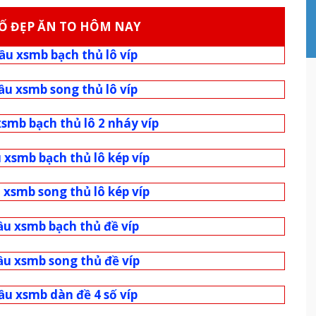
Ố ĐẸP ĂN TO HÔM NAY
ầu xsmb bạch thủ lô víp
ầu xsmb song thủ lô víp
xsmb bạch thủ lô 2 nháy víp
 xsmb bạch thủ lô kép víp
 xsmb song thủ lô kép víp
ầu xsmb bạch thủ đề víp
ầu xsmb song thủ đề víp
ầu xsmb dàn đề 4 số víp