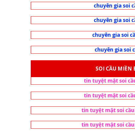
chuyên gia soi c
chuyên gia soi c
chuyên gia soi c
chuyên gia soi c
SOI CẦU MIỀN 
tin tuyệt mật soi c
tin tuyệt mật soi c
tin tuyệt mật soi cầ
tin tuyệt mật soi cầ