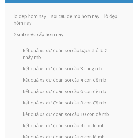
lo dep hom nay – soi cau de mb hom nay – lô đẹp
hôm nay
Xsmb siêu cấp hôm nay
kết quả xs dự đoán soi cầu bạch thủ lô 2
nháy mb
kết quả xs dự đoán soi cầu 3 càng mb
kết quả xs dự đoán soi cầu 4 con đề mb
kết quả xs dự đoán soi cầu 6 con đề mb
kết quả xs dự đoán soi cầu 8 con đề mb
kết quả xs dự đoán soi cầu 10 con đề mb
kết quả xs dự đoán soi cầu 4 con lô mb
kết quả xs dự đoán soi cầu 6 con lô mb