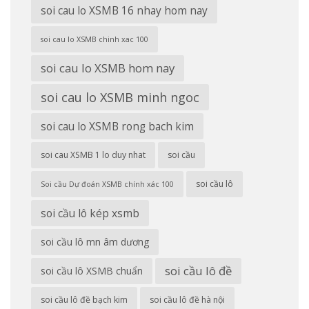
soi cau lo XSMB 16 nhay hom nay
soi cau lo XSMB chinh xac 100
soi cau lo XSMB hom nay
soi cau lo XSMB minh ngoc
soi cau lo XSMB rong bach kim
soi cau XSMB 1 lo duy nhat
soi cầu
soi cầu lô
Soi cầu Dự đoán XSMB chính xác 100
soi cầu lô kép xsmb
soi cầu lô mn âm dương
soi cầu lô đề
soi cầu lô XSMB chuẩn
soi cầu lô đề bạch kim
soi cầu lô đề hà nội