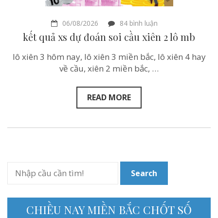
ở
06/08/2026
84 bình luận
kết
kết quả xs dự đoán soi cầu xiên 2 lô mb
quả
xs
lô xiên 3 hôm nay, lô xiên 3 miền bắc, lô xiên 4 hay
dự
đoán
về cầu, xiên 2 miền bắc, …
soi
cầu
xiên
READ MORE
2
lô
mb
Search
CHIỀU NAY MIỀN BẮC CHỐT SỐ