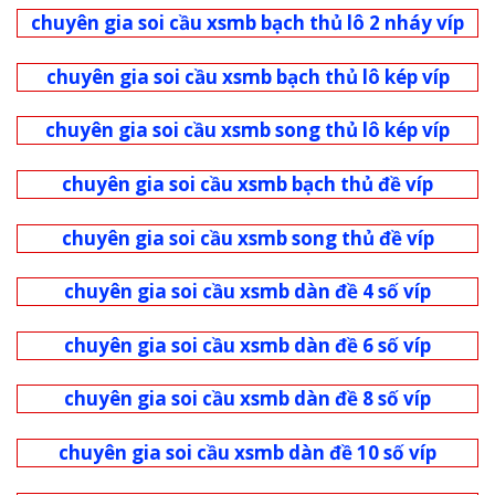
chuyên gia soi cầu xsmb bạch thủ lô 2 nháy víp
chuyên gia soi cầu xsmb bạch thủ lô kép víp
chuyên gia soi cầu xsmb song thủ lô kép víp
chuyên gia soi cầu xsmb bạch thủ đề víp
chuyên gia soi cầu xsmb song thủ đề víp
chuyên gia soi cầu xsmb dàn đề 4 số víp
chuyên gia soi cầu xsmb dàn đề 6 số víp
chuyên gia soi cầu xsmb dàn đề 8 số víp
chuyên gia soi cầu xsmb dàn đề 10 số víp