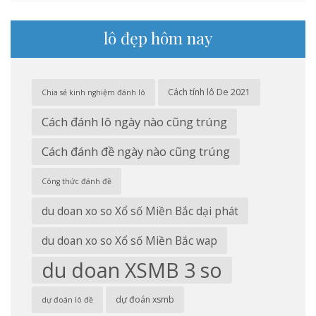
lô đẹp hôm nay
Cách tính lô De 2021
Chia sẻ kinh nghiệm đánh lô
Cách đánh lô ngày nào cũng trúng
Cách đánh đề ngày nào cũng trúng
Công thức đánh đề
du doan xo so Xổ số Miền Bắc dại phát
du doan xo so Xổ số Miền Bắc wap
du doan XSMB 3 so
dự đoán xsmb
dự đoán lô đề