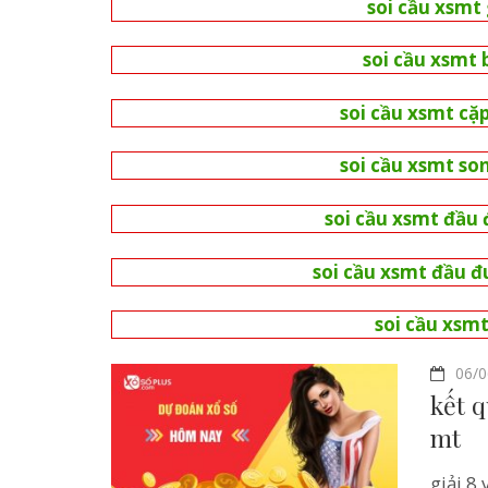
soi cầu xsmt 
soi cầu xsmt 
soi cầu xsmt cặ
soi cầu xsmt so
soi cầu xsmt đầu 
soi cầu xsmt đầu đ
soi cầu xsmt
06/0
kết q
mt
giải 8 