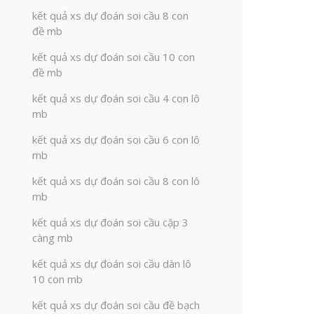
kết quả xs dự đoán soi cầu 8 con
đề mb
kết quả xs dự đoán soi cầu 10 con
đề mb
kết quả xs dự đoán soi cầu 4 con lô
mb
kết quả xs dự đoán soi cầu 6 con lô
mb
kết quả xs dự đoán soi cầu 8 con lô
mb
kết quả xs dự đoán soi cầu cặp 3
càng mb
kết quả xs dự đoán soi cầu dàn lô
10 con mb
kết quả xs dự đoán soi cầu đề bạch