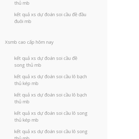
thủ mb
kết quả xs dự đoán soi cầu đề đầu
đuôi mb
Xsmb cao cấp hôm nay
kết quả xs dự đoán soi cầu đề
song thủ mb
kết quả xs dự đoán soi cầu lô bạch
thủ kép mb
kết quả xs dự đoán soi cầu lô bạch
thủ mb
kết quả xs dự đoán soi cầu lô song
thủ kép mb
kết quả xs dự đoán soi cầu lô song
thủ mb