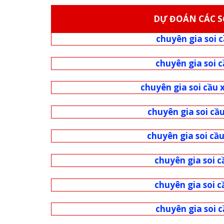
DỰ ĐOÁN CÁC S
chuyên gia soi c
chuyên gia soi c
chuyên gia soi cầu 
chuyên gia soi cầu
chuyên gia soi cầu
chuyên gia soi c
chuyên gia soi c
chuyên gia soi c