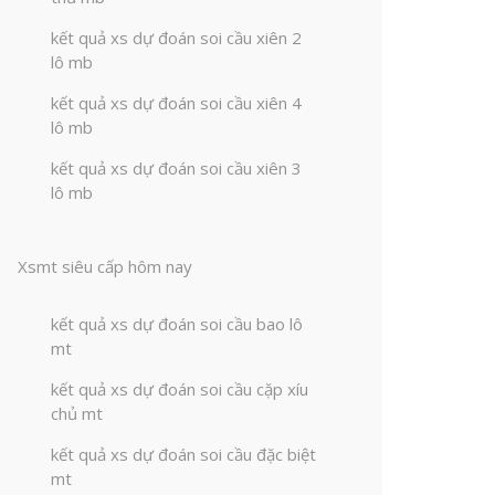
kết quả xs dự đoán soi cầu xiên 2
lô mb
kết quả xs dự đoán soi cầu xiên 4
lô mb
kết quả xs dự đoán soi cầu xiên 3
lô mb
Xsmt siêu cấp hôm nay
kết quả xs dự đoán soi cầu bao lô
mt
kết quả xs dự đoán soi cầu cặp xíu
chủ mt
kết quả xs dự đoán soi cầu đặc biệt
mt