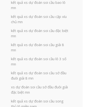
kết quả xs dự đoán soi cầu bao lô
mn
kết quả xs dự đoán soi cầu cặp xíu
chủ mn
kết quả xs dự đoán soi cầu đặc biệt
mn
kết quả xs dự đoán soi cầu giải 8
mn
kết quả xs dự đoán soi cầu lô 3 số
mn
kết quả xs dự đoán soi cầu sớ đầu
đuôi giải 8 mn
xs dự đoán soi cầu sớ đầu đuôi giải
đặc biệt mn
kết quả xs dự đoán soi cầu song
thủ lô miền nam