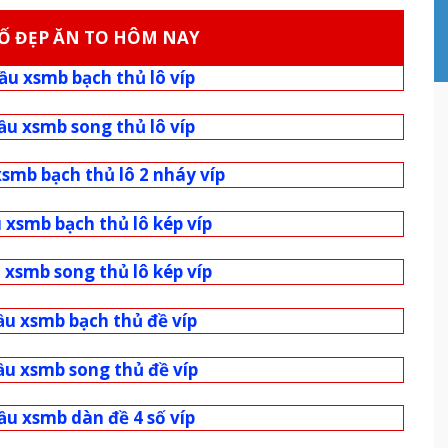
Ố ĐẸP ĂN TO HÔM NAY
ầu xsmb bạch thủ lô víp
ầu xsmb song thủ lô víp
xsmb bạch thủ lô 2 nháy víp
 xsmb bạch thủ lô kép víp
 xsmb song thủ lô kép víp
ầu xsmb bạch thủ đề víp
ầu xsmb song thủ đề víp
ầu xsmb dàn đề 4 số víp