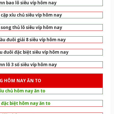
mn bao lô siêu víp hôm nay
cặp xỉu chủ siêu víp hôm nay
song thủ lô siêu víp hôm nay
u đuôi giải 8 siêu víp hôm nay
 đuôi đặc biệt siêu víp hôm nay
n lô 3 số siêu víp hôm nay
G HÔM NAY ĂN TO
xỉu chủ hôm nay ăn to
i đặc biệt hôm nay ăn to