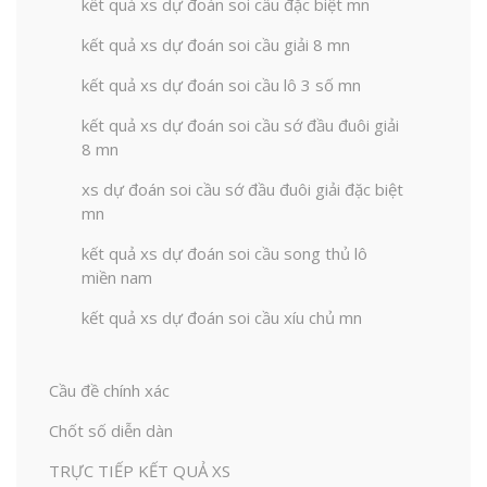
kết quả xs dự đoán soi cầu đặc biệt mn
kết quả xs dự đoán soi cầu giải 8 mn
kết quả xs dự đoán soi cầu lô 3 số mn
kết quả xs dự đoán soi cầu sớ đầu đuôi giải
8 mn
xs dự đoán soi cầu sớ đầu đuôi giải đặc biệt
mn
kết quả xs dự đoán soi cầu song thủ lô
miền nam
kết quả xs dự đoán soi cầu xíu chủ mn
Cầu đề chính xác
Chốt số diễn dàn
TRỰC TIẾP KẾT QUẢ XS