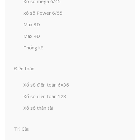
Xo so mega 6/45
xổ số Power 6/55
Max 3D
Max 4D
Thống kê
Điện toán
Xổ số điện toán 6×36
Xổ số điện toán 123
Xổ số thần tài
TK Cầu