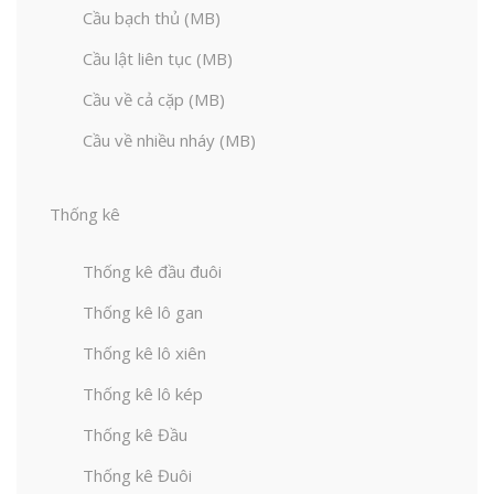
Cầu bạch thủ (MB)
Cầu lật liên tục (MB)
Cầu về cả cặp (MB)
Cầu về nhiều nháy (MB)
Thống kê
Thống kê đầu đuôi
Thống kê lô gan
Thống kê lô xiên
Thống kê lô kép
Thống kê Đầu
Thống kê Đuôi