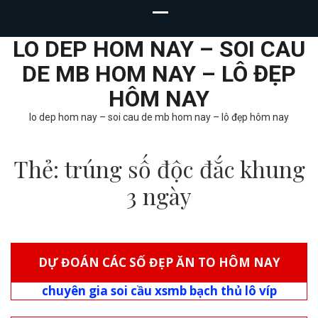
LO DEP HOM NAY – SOI CAU
DE MB HOM NAY – LÔ ĐẸP
HÔM NAY
lo dep hom nay – soi cau de mb hom nay – lô đẹp hôm nay
Thẻ:
trúng số độc đắc khung
3 ngày
DỰ ĐOÁN CÁC SỐ ĐẸP ĂN TO HÔM NAY
chuyên gia soi cầu xsmb bạch thủ lô víp