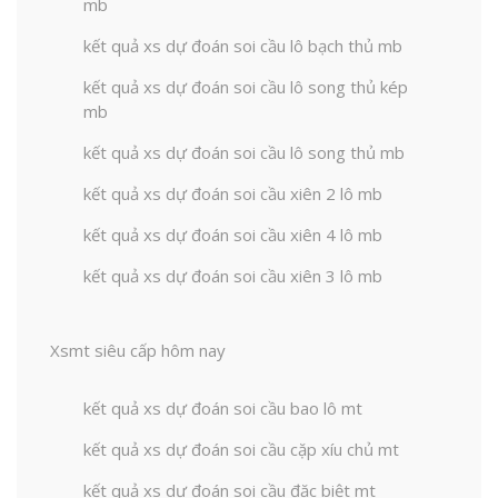
mb
kết quả xs dự đoán soi cầu lô bạch thủ mb
kết quả xs dự đoán soi cầu lô song thủ kép
mb
kết quả xs dự đoán soi cầu lô song thủ mb
kết quả xs dự đoán soi cầu xiên 2 lô mb
kết quả xs dự đoán soi cầu xiên 4 lô mb
kết quả xs dự đoán soi cầu xiên 3 lô mb
Xsmt siêu cấp hôm nay
kết quả xs dự đoán soi cầu bao lô mt
kết quả xs dự đoán soi cầu cặp xíu chủ mt
kết quả xs dự đoán soi cầu đặc biệt mt