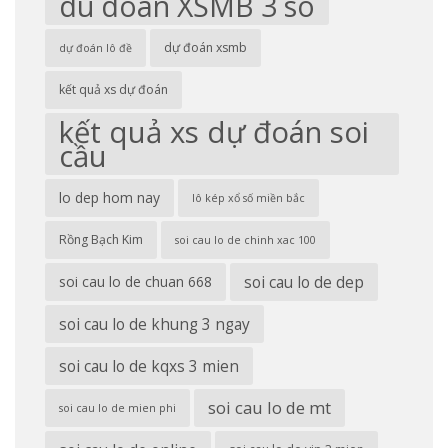
du doan XSMB 3 so
dự đoán xsmb
dự đoán lô đề
kết quả xs dự đoán
kết quả xs dự đoán soi
cầu
lo dep hom nay
lô kép xổ số miền bắc
Rồng Bạch Kim
soi cau lo de chinh xac 100
soi cau lo de dep
soi cau lo de chuan 668
soi cau lo de khung 3 ngay
soi cau lo de kqxs 3 mien
soi cau lo de mt
soi cau lo de mien phi