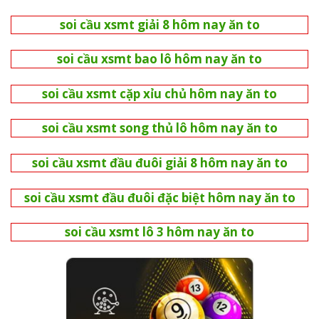
soi cầu xsmt giải 8 hôm nay ăn to
soi cầu xsmt bao lô hôm nay ăn to
soi cầu xsmt cặp xỉu chủ hôm nay ăn to
soi cầu xsmt song thủ lô hôm nay ăn to
soi cầu xsmt đầu đuôi giải 8 hôm nay ăn to
soi cầu xsmt đầu đuôi đặc biệt hôm nay ăn to
soi cầu xsmt lô 3 hôm nay ăn to