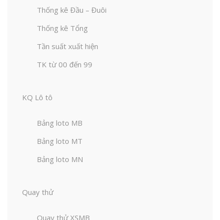
Thống kê Đầu – Đuôi
Thống kê Tổng
Tần suất xuất hiện
TK từ 00 đến 99
KQ Lô tô
Bảng loto MB
Bảng loto MT
Bảng loto MN
Quay thử
Quay thử XSMB