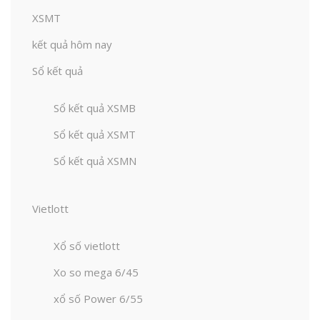
XSMT
kết quả hôm nay
Sổ kết quả
Sổ kết quả XSMB
Sổ kết quả XSMT
Sổ kết quả XSMN
Vietlott
Xổ số vietlott
Xo so mega 6/45
xổ số Power 6/55