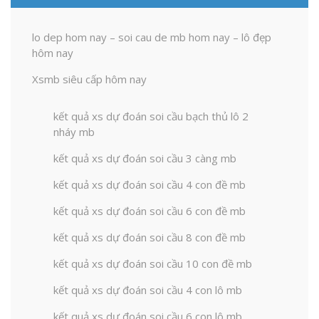
lo dep hom nay – soi cau de mb hom nay – lô đẹp
hôm nay
Xsmb siêu cấp hôm nay
kết quả xs dự đoán soi cầu bạch thủ lô 2
nháy mb
kết quả xs dự đoán soi cầu 3 càng mb
kết quả xs dự đoán soi cầu 4 con đề mb
kết quả xs dự đoán soi cầu 6 con đề mb
kết quả xs dự đoán soi cầu 8 con đề mb
kết quả xs dự đoán soi cầu 10 con đề mb
kết quả xs dự đoán soi cầu 4 con lô mb
kết quả xs dự đoán soi cầu 6 con lô mb