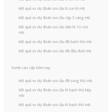
kết quả xs dự đoán soi cầu 8 con lô mb
kết quả xs dự đoán soi cầu cặp 3 càng mb
kết quả xs dự đoán soi cầu dàn lô 10 con
mb
kết quả xs dự đoán soi cầu đề bạch thủ mb
kết quả xs dự đoán soi cầu đề đầu đuôi mb
Xsmb cao cấp hôm nay
kết quả xs dự đoán soi cầu đề song thủ mb
kết quả xs dự đoán soi cầu lô bạch thủ kép
mb
kết quả xs dự đoán soi cầu lô bạch thủ mb