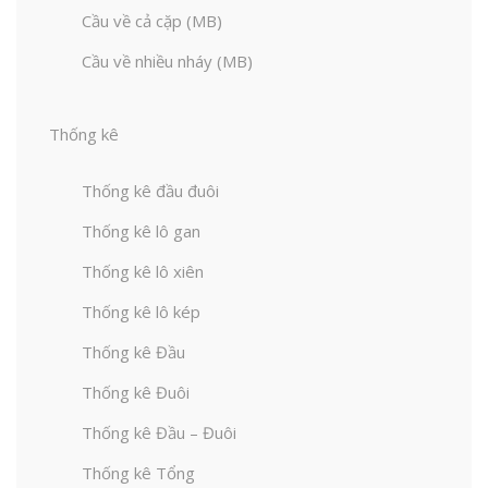
Cầu về cả cặp (MB)
Cầu về nhiều nháy (MB)
Thống kê
Thống kê đầu đuôi
Thống kê lô gan
Thống kê lô xiên
Thống kê lô kép
Thống kê Đầu
Thống kê Đuôi
Thống kê Đầu – Đuôi
Thống kê Tổng