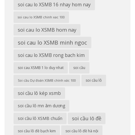
soi cau lo XSMB 16 nhay hom nay
soi cau lo XSMB chinh xac 100
soi cau lo XSMB hom nay
soi cau lo XSMB minh ngoc
soi cau lo XSMB rong bach kim
soi cau XSMB 1 lo duy nhat
soi cầu
soi cầu lô
Soi cầu Dự đoán XSMB chính xác 100
soi cầu lô kép xsmb
soi cầu lô mn âm dương
soi cầu lô đề
soi cầu lô XSMB chuẩn
soi cầu lô đề bạch kim
soi cầu lô đề hà nội