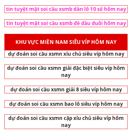
tin tuyệt mật soi cầu xsmb dàn lô 10 số hôm nay
tin tuyệt mật soi cầu xsmb đề đầu đuôi hôm nay
KHU VỰC MIỀN NAM SIÊU VÍP HÔM NAY
dự đoán soi cầu xsmn xỉu chủ siêu víp hôm nay
dự đoán soi cầu xsmn giải đặc biệt siêu víp hôm
nay
dự đoán soi cầu xsmn giải 8 siêu víp hôm nay
dự đoán soi cầu xsmn bao lô siêu víp hôm nay
dự đoán soi cầu xsmn cặp xỉu chủ siêu víp hôm
nay