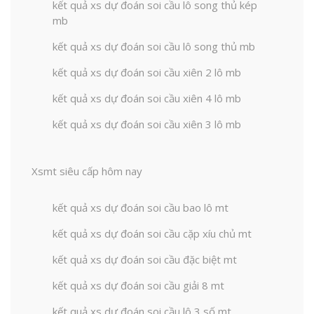
kết quả xs dự đoán soi cầu lô song thủ kép
mb
kết quả xs dự đoán soi cầu lô song thủ mb
kết quả xs dự đoán soi cầu xiên 2 lô mb
kết quả xs dự đoán soi cầu xiên 4 lô mb
kết quả xs dự đoán soi cầu xiên 3 lô mb
Xsmt siêu cấp hôm nay
kết quả xs dự đoán soi cầu bao lô mt
kết quả xs dự đoán soi cầu cặp xíu chủ mt
kết quả xs dự đoán soi cầu đặc biệt mt
kết quả xs dự đoán soi cầu giải 8 mt
kết quả xs dự đoán soi cầu lô 3 số mt