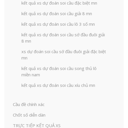
kết quả xs dự đoán soi cầu đặc biệt mn
kết quả xs dự đoán soi cầu giải 8 mn
kết quả xs dự đoán soi cầu lô 3 số mn
kết quả xs dự đoán soi cầu sớ đầu đuôi giải
8 mn
xs dự đoán soi cầu sớ đầu đuôi giải đặc biệt
mn
kết quả xs dự đoán soi cầu song thủ lô
miền nam
kết quả xs dự đoán soi cầu xíu chủ mn
Cầu đề chính xác
Chốt số diễn dàn
TRỰC TIẾP KẾT QUẢ XS