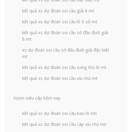
kết quả xs dự đoán soi cầu giải 8 mt
kết quả xs dự đoán soi cầu lô 3 số mt
kết quả xs dự đoán soi cầu sớ đầu đuôi giải
8 mt
xs dự đoán soi cầu sớ đầu đuôi giải đặc biệt
mt
kết quả xs dự đoán soi cầu song thủ lô mt
kết quả xs dự đoán soi cầu xíu chủ mt
Xsmn siêu cấp hôm nay
kết quả xs dự đoán soi cầu bao lô mn
kết quả xs dự đoán soi cầu cặp xíu chủ mn