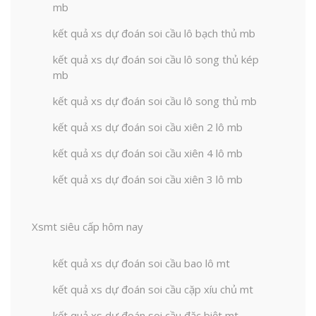
mb
kết quả xs dự đoán soi cầu lô bạch thủ mb
kết quả xs dự đoán soi cầu lô song thủ kép
mb
kết quả xs dự đoán soi cầu lô song thủ mb
kết quả xs dự đoán soi cầu xiên 2 lô mb
kết quả xs dự đoán soi cầu xiên 4 lô mb
kết quả xs dự đoán soi cầu xiên 3 lô mb
Xsmt siêu cấp hôm nay
kết quả xs dự đoán soi cầu bao lô mt
kết quả xs dự đoán soi cầu cặp xíu chủ mt
kết quả xs dự đoán soi cầu đặc biệt mt