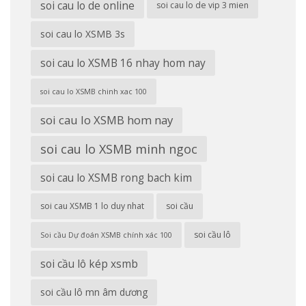
soi cau lo de online
soi cau lo de vip 3 mien
soi cau lo XSMB 3s
soi cau lo XSMB 16 nhay hom nay
soi cau lo XSMB chinh xac 100
soi cau lo XSMB hom nay
soi cau lo XSMB minh ngoc
soi cau lo XSMB rong bach kim
soi cau XSMB 1 lo duy nhat
soi cầu
soi cầu lô
Soi cầu Dự đoán XSMB chính xác 100
soi cầu lô kép xsmb
soi cầu lô mn âm dương