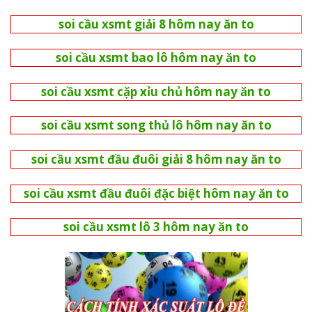
soi cầu xsmt giải 8 hôm nay ăn to
soi cầu xsmt bao lô hôm nay ăn to
soi cầu xsmt cặp xỉu chủ hôm nay ăn to
soi cầu xsmt song thủ lô hôm nay ăn to
soi cầu xsmt đầu đuôi giải 8 hôm nay ăn to
soi cầu xsmt đầu đuôi đặc biệt hôm nay ăn to
soi cầu xsmt lô 3 hôm nay ăn to