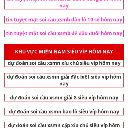
nay
tin tuyệt mật soi cầu xsmb dàn lô 10 số hôm nay
tin tuyệt mật soi cầu xsmb đề đầu đuôi hôm nay
KHU VỰC MIỀN NAM SIÊU VÍP HÔM NAY
dự đoán soi cầu xsmn xỉu chủ siêu víp hôm nay
dự đoán soi cầu xsmn giải đặc biệt siêu víp hôm
nay
dự đoán soi cầu xsmn giải 8 siêu víp hôm nay
dự đoán soi cầu xsmn bao lô siêu víp hôm nay
dự đoán soi cầu xsmn cặp xỉu chủ siêu víp hôm