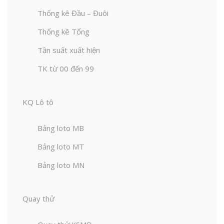
Thống kê Đầu – Đuôi
Thống kê Tổng
Tần suất xuất hiện
TK từ 00 đến 99
KQ Lô tô
Bảng loto MB
Bảng loto MT
Bảng loto MN
Quay thử