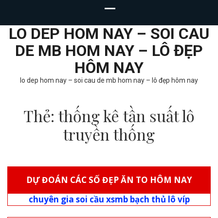
LO DEP HOM NAY – SOI CAU
DE MB HOM NAY – LÔ ĐẸP
HÔM NAY
lo dep hom nay – soi cau de mb hom nay – lô đẹp hôm nay
Thẻ:
thống kê tần suất lô
truyền thống
DỰ ĐOÁN CÁC SỐ ĐẸP ĂN TO HÔM NAY
chuyên gia soi cầu xsmb bạch thủ lô víp