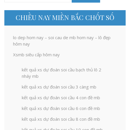
CHIỀU NAY MIỀN BẮC CHỐT SỐ
lo dep hom nay – soi cau de mb hom nay – lô đẹp
hôm nay
Xsmb siêu cấp hôm nay
kết quả xs dự đoán soi cầu bạch thủ lô 2
nháy mb
kết quả xs dự đoán soi cầu 3 càng mb
kết quả xs dự đoán soi cầu 4 con đề mb
kết quả xs dự đoán soi cầu 6 con đề mb
kết quả xs dự đoán soi cầu 8 con đề mb
kết quả xs dự đoán soi cầu 10 con đề mb