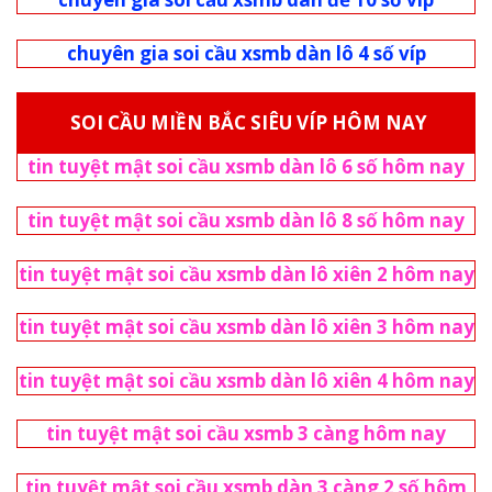
chuyên gia soi cầu xsmb dàn lô 4 số víp
SOI CẦU MIỀN BẮC SIÊU VÍP HÔM NAY
tin tuyệt mật soi cầu xsmb dàn lô 6 số hôm nay
tin tuyệt mật soi cầu xsmb dàn lô 8 số hôm nay
tin tuyệt mật soi cầu xsmb dàn lô xiên 2 hôm nay
tin tuyệt mật soi cầu xsmb dàn lô xiên 3 hôm nay
tin tuyệt mật soi cầu xsmb dàn lô xiên 4 hôm nay
tin tuyệt mật soi cầu xsmb 3 càng hôm nay
tin tuyệt mật soi cầu xsmb dàn 3 càng 2 số hôm