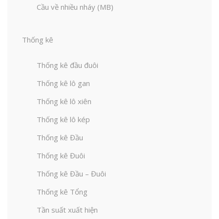
Cầu về nhiều nháy (MB)
Thống kê
Thống kê đầu đuôi
Thống kê lô gan
Thống kê lô xiên
Thống kê lô kép
Thống kê Đầu
Thống kê Đuôi
Thống kê Đầu – Đuôi
Thống kê Tổng
Tần suất xuất hiện