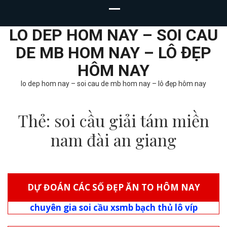
LO DEP HOM NAY – SOI CAU
DE MB HOM NAY – LÔ ĐẸP
HÔM NAY
lo dep hom nay – soi cau de mb hom nay – lô đẹp hôm nay
Thẻ:
soi cầu giải tám miền
nam đài an giang
DỰ ĐOÁN CÁC SỐ ĐẸP ĂN TO HÔM NAY
chuyên gia soi cầu xsmb bạch thủ lô víp