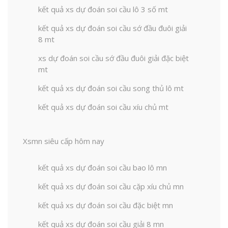
kết quả xs dự đoán soi cầu lô 3 số mt
kết quả xs dự đoán soi cầu sớ đầu đuôi giải
8 mt
xs dự đoán soi cầu sớ đầu đuôi giải đặc biệt
mt
kết quả xs dự đoán soi cầu song thủ lô mt
kết quả xs dự đoán soi cầu xíu chủ mt
Xsmn siêu cấp hôm nay
kết quả xs dự đoán soi cầu bao lô mn
kết quả xs dự đoán soi cầu cặp xíu chủ mn
kết quả xs dự đoán soi cầu đặc biệt mn
kết quả xs dự đoán soi cầu giải 8 mn