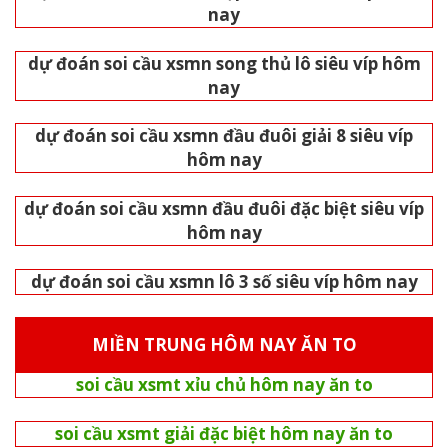
nay
dự đoán soi cầu xsmn song thủ lô siêu víp hôm
nay
dự đoán soi cầu xsmn đầu đuôi giải 8 siêu víp
hôm nay
dự đoán soi cầu xsmn đầu đuôi đặc biệt siêu víp
hôm nay
dự đoán soi cầu xsmn lô 3 số siêu víp hôm nay
MIỀN TRUNG HÔM NAY ĂN TO
soi cầu xsmt xỉu chủ hôm nay ăn to
soi cầu xsmt giải đặc biệt hôm nay ăn to