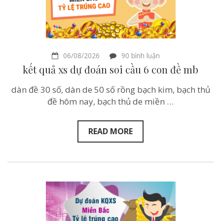
ở
06/08/2026
90 bình luận
kết
kết quả xs dự đoán soi cầu 6 con đề mb
quả
xs
dàn đề 30 số, dàn de 50 số rồng bạch kim, bạch thủ
dự
đoán
đề hôm nay, bạch thủ de miền …
soi
cầu
6
READ MORE
con
đề
mb