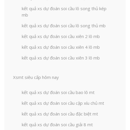
kết quả xs dự đoán soi cầu lô song thủ kép
mb
kết quả xs dự đoán soi cầu lô song thủ mb
kết quả xs dự đoán soi cầu xiên 2 lô mb
kết quả xs dự đoán soi cầu xiên 4 lô mb
kết quả xs dự đoán soi cầu xiên 3 lô mb
Xsmt siêu cấp hôm nay
kết quả xs dự đoán soi cầu bao lô mt
kết quả xs dự đoán soi cầu cặp xíu chủ mt
kết quả xs dự đoán soi cầu đặc biệt mt
kết quả xs dự đoán soi cầu giải 8 mt