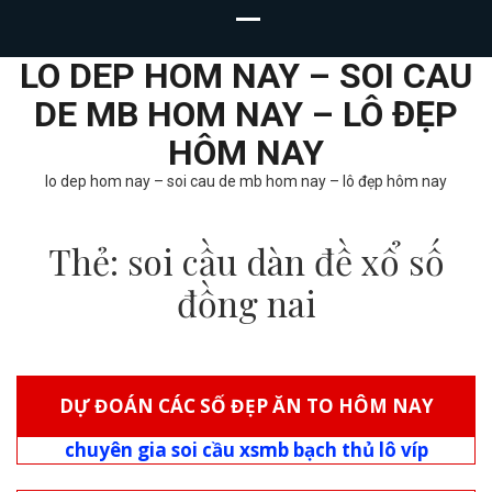
LO DEP HOM NAY – SOI CAU
DE MB HOM NAY – LÔ ĐẸP
HÔM NAY
lo dep hom nay – soi cau de mb hom nay – lô đẹp hôm nay
Thẻ:
soi cầu dàn đề xổ số
đồng nai
DỰ ĐOÁN CÁC SỐ ĐẸP ĂN TO HÔM NAY
chuyên gia soi cầu xsmb bạch thủ lô víp