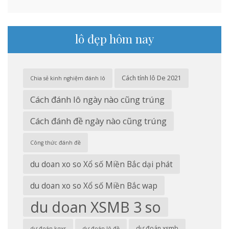
lô đẹp hôm nay
Cách tính lô De 2021
Chia sẻ kinh nghiệm đánh lô
Cách đánh lô ngày nào cũng trúng
Cách đánh đề ngày nào cũng trúng
Công thức đánh đề
du doan xo so Xổ số Miền Bắc dại phát
du doan xo so Xổ số Miền Bắc wap
du doan XSMB 3 so
dự đoán xsmb
dự đoán kqxs
dự đoán lô đề