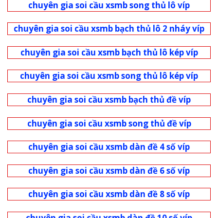
chuyên gia soi cầu xsmb song thủ lô víp
chuyên gia soi cầu xsmb bạch thủ lô 2 nháy víp
chuyên gia soi cầu xsmb bạch thủ lô kép víp
chuyên gia soi cầu xsmb song thủ lô kép víp
chuyên gia soi cầu xsmb bạch thủ đề víp
chuyên gia soi cầu xsmb song thủ đề víp
chuyên gia soi cầu xsmb dàn đề 4 số víp
chuyên gia soi cầu xsmb dàn đề 6 số víp
chuyên gia soi cầu xsmb dàn đề 8 số víp
chuyên gia soi cầu xsmb dàn đề 10 số víp