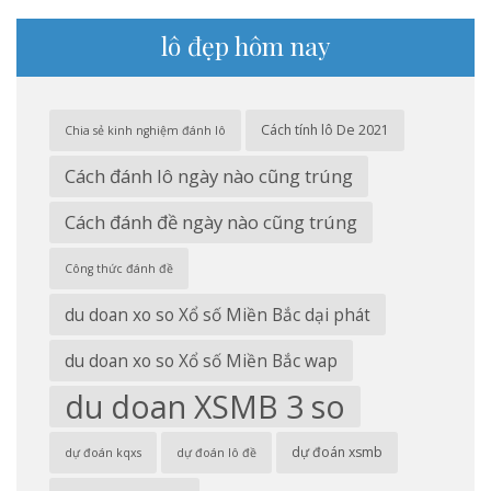
lô đẹp hôm nay
Cách tính lô De 2021
Chia sẻ kinh nghiệm đánh lô
Cách đánh lô ngày nào cũng trúng
Cách đánh đề ngày nào cũng trúng
Công thức đánh đề
du doan xo so Xổ số Miền Bắc dại phát
du doan xo so Xổ số Miền Bắc wap
du doan XSMB 3 so
dự đoán xsmb
dự đoán kqxs
dự đoán lô đề