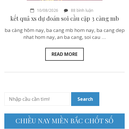
ở
10/08/2026
88 bình luận
kết
kết quả xs dự đoán soi cầu cặp 3 càng mb
quả
xs
ba càng hôm nay, ba cang mb hom nay, ba cang dep
dự
đoán
nhat hom nay, an ba cang, soi cau …
soi
cầu
cặp
READ MORE
3
càng
mb
Search
CHIỀU NAY MIỀN BẮC CHỐT SỐ