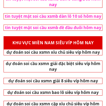
nay
tin tuyệt mật soi cầu xsmb dàn lô 10 số hôm nay
tin tuyệt mật soi cầu xsmb đề đầu đuôi hôm nay
KHU VỰC MIỀN NAM SIÊU VÍP HÔM NAY
dự đoán soi cầu xsmn xỉu chủ siêu víp hôm nay
dự đoán soi cầu xsmn giải đặc biệt siêu víp hôm
nay
dự đoán soi cầu xsmn giải 8 siêu víp hôm nay
dự đoán soi cầu xsmn bao lô siêu víp hôm nay
dự đoán soi cầu xsmn cặp xỉu chủ siêu víp hôm