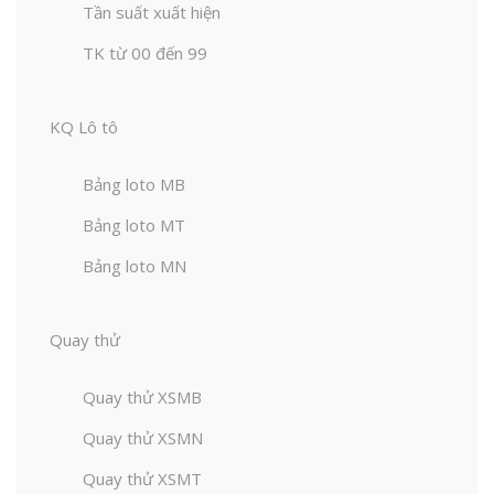
Tần suất xuất hiện
TK từ 00 đến 99
KQ Lô tô
Bảng loto MB
Bảng loto MT
Bảng loto MN
Quay thử
Quay thử XSMB
Quay thử XSMN
Quay thử XSMT