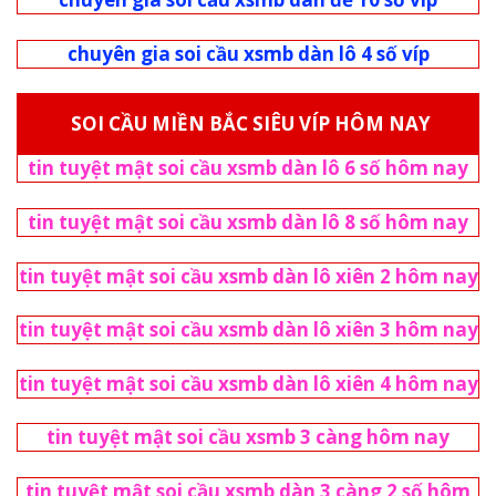
chuyên gia soi cầu xsmb dàn lô 4 số víp
SOI CẦU MIỀN BẮC SIÊU VÍP HÔM NAY
tin tuyệt mật soi cầu xsmb dàn lô 6 số hôm nay
tin tuyệt mật soi cầu xsmb dàn lô 8 số hôm nay
tin tuyệt mật soi cầu xsmb dàn lô xiên 2 hôm nay
tin tuyệt mật soi cầu xsmb dàn lô xiên 3 hôm nay
tin tuyệt mật soi cầu xsmb dàn lô xiên 4 hôm nay
tin tuyệt mật soi cầu xsmb 3 càng hôm nay
tin tuyệt mật soi cầu xsmb dàn 3 càng 2 số hôm