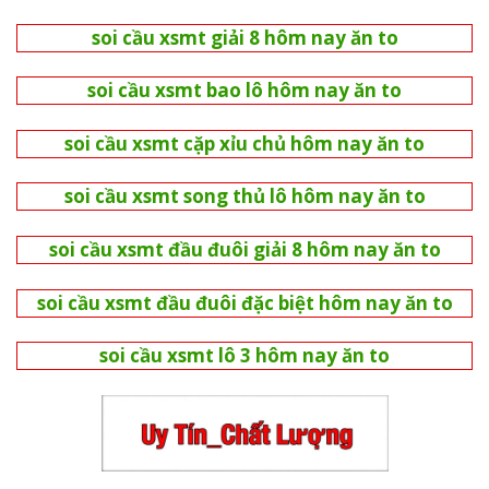
soi cầu xsmt giải 8 hôm nay ăn to
soi cầu xsmt bao lô hôm nay ăn to
soi cầu xsmt cặp xỉu chủ hôm nay ăn to
soi cầu xsmt song thủ lô hôm nay ăn to
soi cầu xsmt đầu đuôi giải 8 hôm nay ăn to
soi cầu xsmt đầu đuôi đặc biệt hôm nay ăn to
soi cầu xsmt lô 3 hôm nay ăn to