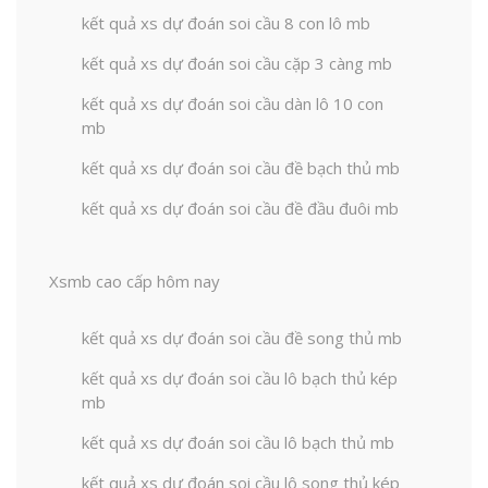
kết quả xs dự đoán soi cầu 8 con lô mb
kết quả xs dự đoán soi cầu cặp 3 càng mb
kết quả xs dự đoán soi cầu dàn lô 10 con
mb
kết quả xs dự đoán soi cầu đề bạch thủ mb
kết quả xs dự đoán soi cầu đề đầu đuôi mb
Xsmb cao cấp hôm nay
kết quả xs dự đoán soi cầu đề song thủ mb
kết quả xs dự đoán soi cầu lô bạch thủ kép
mb
kết quả xs dự đoán soi cầu lô bạch thủ mb
kết quả xs dự đoán soi cầu lô song thủ kép