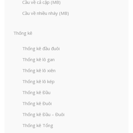
Cầu về cả cặp (MB)
Cầu về nhiều nháy (MB)
Thống kê
Thống kê đầu đuôi
Thống kê lô gan
Thống kê lô xiên
Thống kê lô kép
Thống kê Đầu
Thống kê Đuôi
Thống kê Đầu – Đuôi
Thống kê Tổng