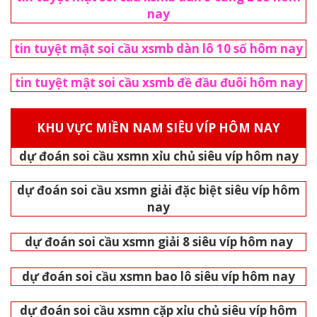
nay
tin tuyệt mật soi cầu xsmb dàn lô 10 số hôm nay
tin tuyệt mật soi cầu xsmb đề đầu đuôi hôm nay
KHU VỰC MIỀN NAM SIÊU VÍP HÔM NAY
dự đoán soi cầu xsmn xỉu chủ siêu víp hôm nay
dự đoán soi cầu xsmn giải đặc biệt siêu víp hôm
nay
dự đoán soi cầu xsmn giải 8 siêu víp hôm nay
dự đoán soi cầu xsmn bao lô siêu víp hôm nay
dự đoán soi cầu xsmn cặp xỉu chủ siêu víp hôm