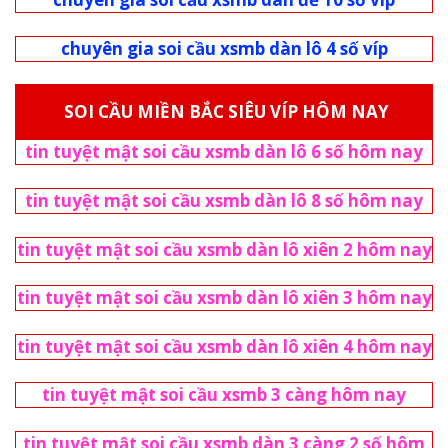
chuyên gia soi cầu xsmb dàn lô 4 số víp
SOI CẦU MIỀN BẮC SIÊU VÍP HÔM NAY
tin tuyệt mật soi cầu xsmb dàn lô 6 số hôm nay
tin tuyệt mật soi cầu xsmb dàn lô 8 số hôm nay
tin tuyệt mật soi cầu xsmb dàn lô xiên 2 hôm nay
tin tuyệt mật soi cầu xsmb dàn lô xiên 3 hôm nay
tin tuyệt mật soi cầu xsmb dàn lô xiên 4 hôm nay
tin tuyệt mật soi cầu xsmb 3 càng hôm nay
tin tuyệt mật soi cầu xsmb dàn 3 càng 2 số hôm