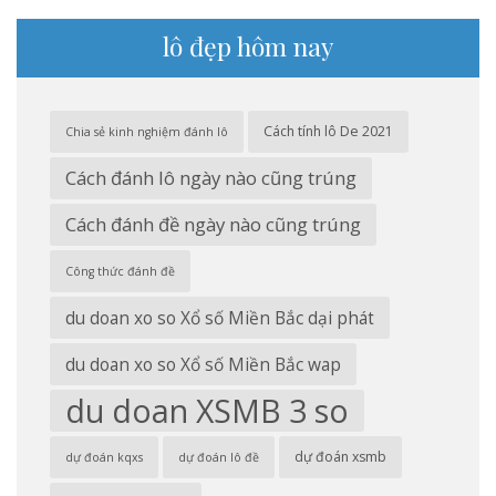
lô đẹp hôm nay
Cách tính lô De 2021
Chia sẻ kinh nghiệm đánh lô
Cách đánh lô ngày nào cũng trúng
Cách đánh đề ngày nào cũng trúng
Công thức đánh đề
du doan xo so Xổ số Miền Bắc dại phát
du doan xo so Xổ số Miền Bắc wap
du doan XSMB 3 so
dự đoán xsmb
dự đoán kqxs
dự đoán lô đề