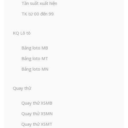
Tần suất xuất hiện
TK từ 00 đến 99
KQ Lô tô
Bảng loto MB
Bảng loto MT
Bảng loto MN
Quay thử
Quay thử XSMB
Quay thử XSMN
Quay thử XSMT