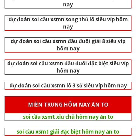
nay
dự đoán soi cầu xsmn song thủ lô siêu víp hôm
nay
dự đoán soi cầu xsmn đầu đuôi giải 8 siêu víp
hôm nay
dự đoán soi cầu xsmn đầu đuôi đặc biệt siêu víp
hôm nay
dự đoán soi cầu xsmn lô 3 số siêu víp hôm nay
MIỀN TRUNG HÔM NAY ĂN TO
soi cầu xsmt xỉu chủ hôm nay ăn to
soi cầu xsmt giải đặc biệt hôm nay ăn to