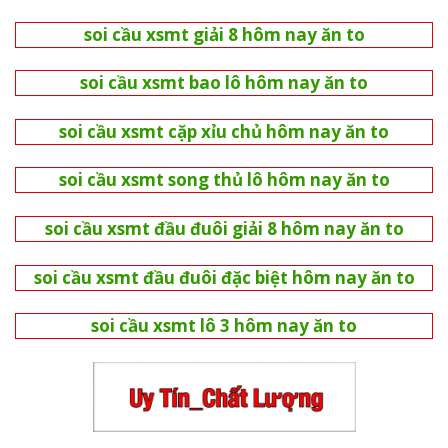
soi cầu xsmt giải 8 hôm nay ăn to
soi cầu xsmt bao lô hôm nay ăn to
soi cầu xsmt cặp xỉu chủ hôm nay ăn to
soi cầu xsmt song thủ lô hôm nay ăn to
soi cầu xsmt đầu đuôi giải 8 hôm nay ăn to
soi cầu xsmt đầu đuôi đặc biệt hôm nay ăn to
soi cầu xsmt lô 3 hôm nay ăn to