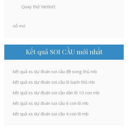
Quay thử Vietlott
sổ mơ
Kết quả SOI CẦU mới nhất
kết quả xs dự đoán soi cầu đề song thủ mb
kết quả xs dự đoán soi cầu lô bạch thủ mb
kết quả xs dự đoán soi cầu dàn lô 10 con mb
kết quả xs dự đoán soi cầu 6 con lô mb
kết quả xs dự đoán soi cầu 4 con lô mb