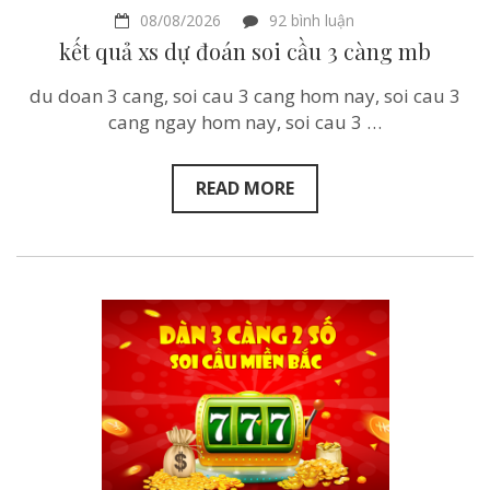
ở
08/08/2026
92 bình luận
kết
kết quả xs dự đoán soi cầu 3 càng mb
quả
xs
du doan 3 cang, soi cau 3 cang hom nay, soi cau 3
dự
đoán
cang ngay hom nay, soi cau 3 …
soi
cầu
3
READ MORE
càng
mb