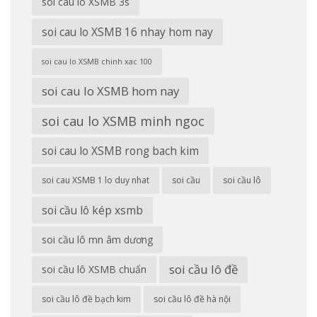
soi cau lo XSMB 3s
soi cau lo XSMB 16 nhay hom nay
soi cau lo XSMB chinh xac 100
soi cau lo XSMB hom nay
soi cau lo XSMB minh ngoc
soi cau lo XSMB rong bach kim
soi cau XSMB 1 lo duy nhat
soi cầu
soi cầu lô
soi cầu lô kép xsmb
soi cầu lô mn âm dương
soi cầu lô đề
soi cầu lô XSMB chuẩn
soi cầu lô đề bạch kim
soi cầu lô đề hà nội