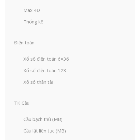
Max 4D
Thống kê
Điện toán
Xổ số điện toán 6×36
Xổ số điện toán 123
Xổ số thần tài
TK Cầu
Cầu bạch thủ (MB)
Cầu lật liên tục (MB)