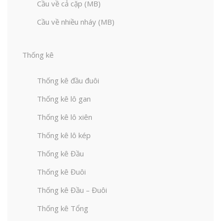
Cầu về cả cặp (MB)
Cầu về nhiều nháy (MB)
Thống kê
Thống kê đầu đuôi
Thống kê lô gan
Thống kê lô xiên
Thống kê lô kép
Thống kê Đầu
Thống kê Đuôi
Thống kê Đầu – Đuôi
Thống kê Tổng