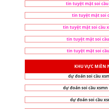
tin tuyệt mật soi cầ
tin tuyệt mật soi
tin tuyệt mật soi cầu
tin tuyệt mật soi cầ
tin tuyệt mật soi c
KHU VỰC MIỀN 
dự đoán soi cầu xsm
dự đoán soi cầu xsmn g
dự đoán soi cầu xs