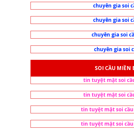
chuyên gia soi c
chuyên gia soi c
chuyên gia soi c
chuyên gia soi c
SOI CẦU MIỀN 
tin tuyệt mật soi c
tin tuyệt mật soi c
tin tuyệt mật soi cầ
tin tuyệt mật soi cầ