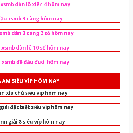
u xsmb dàn lô xiên 4 hôm nay
 cầu xsmb 3 càng hôm nay
 xsmb dàn 3 càng 2 số hôm nay
u xsmb dàn lô 10 số hôm nay
ầu xsmb đề đầu đuôi hôm nay
NAM SIÊU VÍP HÔM NAY
n xỉu chủ siêu víp hôm nay
iải đặc biệt siêu víp hôm nay
mn giải 8 siêu víp hôm nay