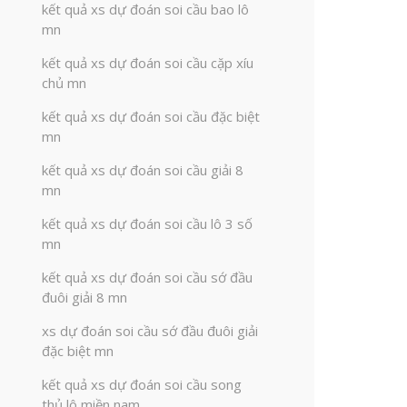
kết quả xs dự đoán soi cầu bao lô
mn
kết quả xs dự đoán soi cầu cặp xíu
chủ mn
kết quả xs dự đoán soi cầu đặc biệt
mn
kết quả xs dự đoán soi cầu giải 8
mn
kết quả xs dự đoán soi cầu lô 3 số
mn
kết quả xs dự đoán soi cầu sớ đầu
đuôi giải 8 mn
xs dự đoán soi cầu sớ đầu đuôi giải
đặc biệt mn
kết quả xs dự đoán soi cầu song
thủ lô miền nam