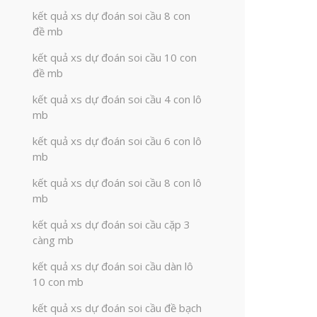
kết quả xs dự đoán soi cầu 8 con
đề mb
kết quả xs dự đoán soi cầu 10 con
đề mb
kết quả xs dự đoán soi cầu 4 con lô
mb
kết quả xs dự đoán soi cầu 6 con lô
mb
kết quả xs dự đoán soi cầu 8 con lô
mb
kết quả xs dự đoán soi cầu cặp 3
càng mb
kết quả xs dự đoán soi cầu dàn lô
10 con mb
kết quả xs dự đoán soi cầu đề bạch