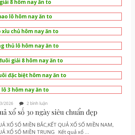
giải 8 hôm nay ăn to
bao lô hôm nay ăn to
p xỉu chủ hôm nay ăn to
ng thủ lô hôm nay ăn to
đuôi giải 8 hôm nay ăn to
uôi đặc biệt hôm nay ăn to
 lô 3 hôm nay ăn to
ở
3/2026
2 bình luận
kết
uả xổ số 30 ngày siêu chuẩn đẹp
quả
xổ
số
UẢ XỔ SỐ MIỀN BẮC,KẾT QUẢ XỔ SỐ MIỀN NAM,
30
UẢ XỔ SỐ MIỀN TRUNG Kết quả xổ …
ngày