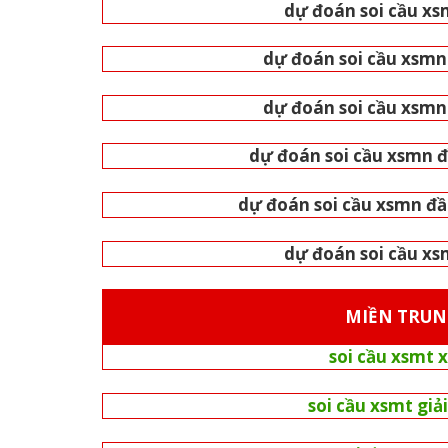
dự đoán soi cầu xs
dự đoán soi cầu xsmn 
dự đoán soi cầu xsmn 
dự đoán soi cầu xsmn đầ
dự đoán soi cầu xsmn đầu
dự đoán soi cầu xsm
MIỀN TRUN
soi cầu xsmt 
soi cầu xsmt giả