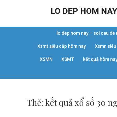
LO DEP HOM NAY
lo dep hom nay – soi cau de
Xsmt siêu cấp hôm nay
Xsmn siêu
XSMN
XSMT
kết quả hôm na
Thẻ:
kết quả xổ số 30 n