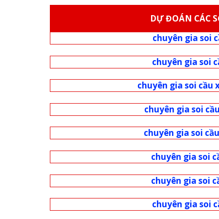
DỰ ĐOÁN CÁC S
chuyên gia soi c
chuyên gia soi c
chuyên gia soi cầu 
chuyên gia soi cầu
chuyên gia soi cầu
chuyên gia soi c
chuyên gia soi c
chuyên gia soi c