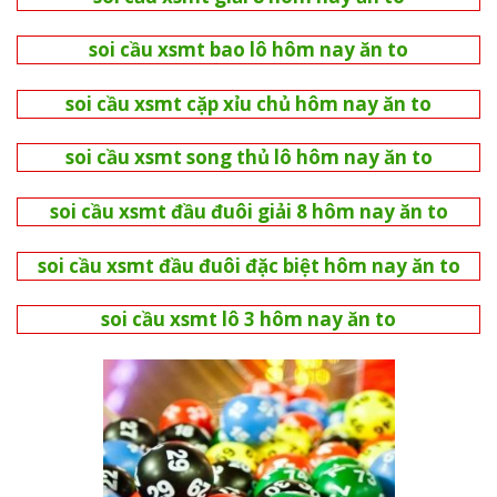
soi cầu xsmt bao lô hôm nay ăn to
soi cầu xsmt cặp xỉu chủ hôm nay ăn to
soi cầu xsmt song thủ lô hôm nay ăn to
soi cầu xsmt đầu đuôi giải 8 hôm nay ăn to
soi cầu xsmt đầu đuôi đặc biệt hôm nay ăn to
soi cầu xsmt lô 3 hôm nay ăn to