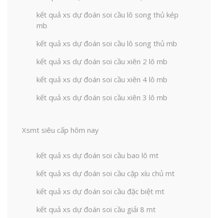
kết quả xs dự đoán soi cầu lô song thủ kép
mb
kết quả xs dự đoán soi cầu lô song thủ mb
kết quả xs dự đoán soi cầu xiên 2 lô mb
kết quả xs dự đoán soi cầu xiên 4 lô mb
kết quả xs dự đoán soi cầu xiên 3 lô mb
Xsmt siêu cấp hôm nay
kết quả xs dự đoán soi cầu bao lô mt
kết quả xs dự đoán soi cầu cặp xíu chủ mt
kết quả xs dự đoán soi cầu đặc biệt mt
kết quả xs dự đoán soi cầu giải 8 mt