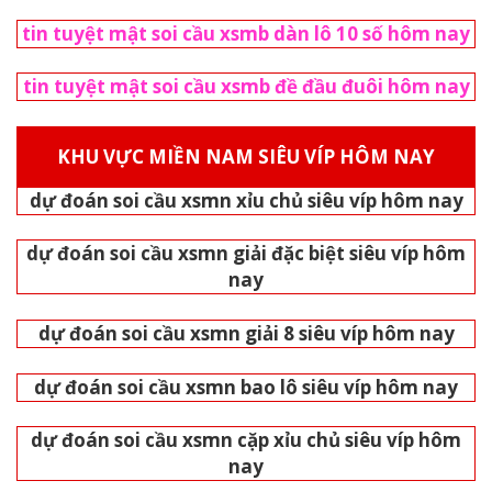
tin tuyệt mật soi cầu xsmb dàn lô 10 số hôm nay
tin tuyệt mật soi cầu xsmb đề đầu đuôi hôm nay
KHU VỰC MIỀN NAM SIÊU VÍP HÔM NAY
dự đoán soi cầu xsmn xỉu chủ siêu víp hôm nay
dự đoán soi cầu xsmn giải đặc biệt siêu víp hôm
nay
dự đoán soi cầu xsmn giải 8 siêu víp hôm nay
dự đoán soi cầu xsmn bao lô siêu víp hôm nay
dự đoán soi cầu xsmn cặp xỉu chủ siêu víp hôm
nay