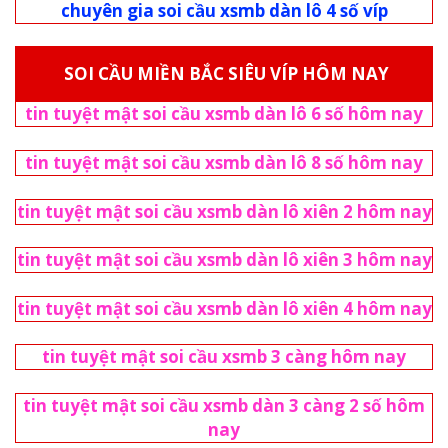
chuyên gia soi cầu xsmb dàn lô 4 số víp
SOI CẦU MIỀN BẮC SIÊU VÍP HÔM NAY
tin tuyệt mật soi cầu xsmb dàn lô 6 số hôm nay
tin tuyệt mật soi cầu xsmb dàn lô 8 số hôm nay
tin tuyệt mật soi cầu xsmb dàn lô xiên 2 hôm nay
tin tuyệt mật soi cầu xsmb dàn lô xiên 3 hôm nay
tin tuyệt mật soi cầu xsmb dàn lô xiên 4 hôm nay
tin tuyệt mật soi cầu xsmb 3 càng hôm nay
tin tuyệt mật soi cầu xsmb dàn 3 càng 2 số hôm
nay