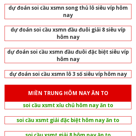
dự đoán soi cầu xsmn song thủ lô siêu víp hôm
nay
dự đoán soi cầu xsmn đầu đuôi giải 8 siêu víp
hôm nay
dự đoán soi cầu xsmn đầu đuôi đặc biệt siêu víp
hôm nay
dự đoán soi cầu xsmn lô 3 số siêu víp hôm nay
MIỀN TRUNG HÔM NAY ĂN TO
soi cầu xsmt xỉu chủ hôm nay ăn to
soi cầu xsmt giải đặc biệt hôm nay ăn to
soi cầu xsmt giải 8 hôm nay ăn to