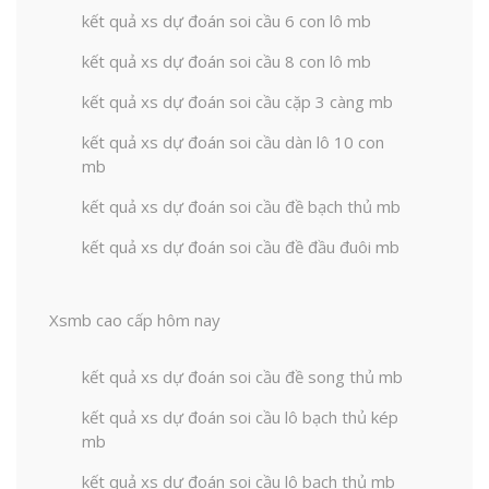
kết quả xs dự đoán soi cầu 6 con lô mb
kết quả xs dự đoán soi cầu 8 con lô mb
kết quả xs dự đoán soi cầu cặp 3 càng mb
kết quả xs dự đoán soi cầu dàn lô 10 con
mb
kết quả xs dự đoán soi cầu đề bạch thủ mb
kết quả xs dự đoán soi cầu đề đầu đuôi mb
Xsmb cao cấp hôm nay
kết quả xs dự đoán soi cầu đề song thủ mb
kết quả xs dự đoán soi cầu lô bạch thủ kép
mb
kết quả xs dự đoán soi cầu lô bạch thủ mb