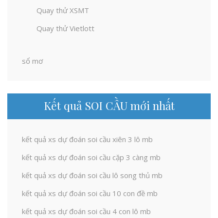
Quay thử XSMT
Quay thử Vietlott
sổ mơ
Kết quả SOI CẦU mới nhất
kết quả xs dự đoán soi cầu xiên 3 lô mb
kết quả xs dự đoán soi cầu cặp 3 càng mb
kết quả xs dự đoán soi cầu lô song thủ mb
kết quả xs dự đoán soi cầu 10 con đề mb
kết quả xs dự đoán soi cầu 4 con lô mb