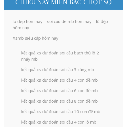
CHIỀU NAY MIỀN BẮC CHỐT SỐ
lo dep hom nay – soi cau de mb hom nay – lô đẹp
hôm nay
Xsmb siêu cấp hôm nay
kết quả xs dự đoán soi cầu bạch thủ lô 2
nháy mb
kết quả xs dự đoán soi cầu 3 càng mb
kết quả xs dự đoán soi cầu 4 con đề mb
kết quả xs dự đoán soi cầu 6 con đề mb
kết quả xs dự đoán soi cầu 8 con đề mb
kết quả xs dự đoán soi cầu 10 con đề mb
kết quả xs dự đoán soi cầu 4 con lô mb