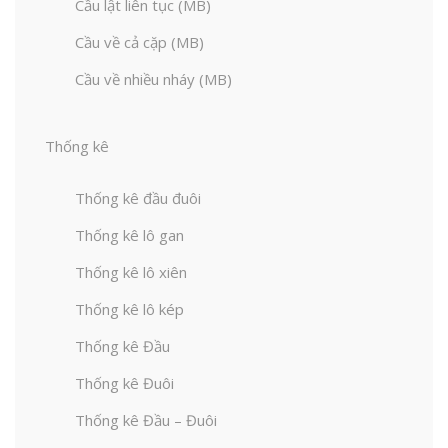
Cầu lật liên tục (MB)
Cầu về cả cặp (MB)
Cầu về nhiều nháy (MB)
Thống kê
Thống kê đầu đuôi
Thống kê lô gan
Thống kê lô xiên
Thống kê lô kép
Thống kê Đầu
Thống kê Đuôi
Thống kê Đầu – Đuôi