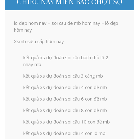
CHIỀU NAY MIỀN BẮC CHỐT SỐ
lo dep hom nay – soi cau de mb hom nay – lô đẹp
hôm nay
Xsmb siêu cấp hôm nay
kết quả xs dự đoán soi cầu bạch thủ lô 2
nháy mb
kết quả xs dự đoán soi cầu 3 càng mb
kết quả xs dự đoán soi cầu 4 con đề mb
kết quả xs dự đoán soi cầu 6 con đề mb
kết quả xs dự đoán soi cầu 8 con đề mb
kết quả xs dự đoán soi cầu 10 con đề mb
kết quả xs dự đoán soi cầu 4 con lô mb