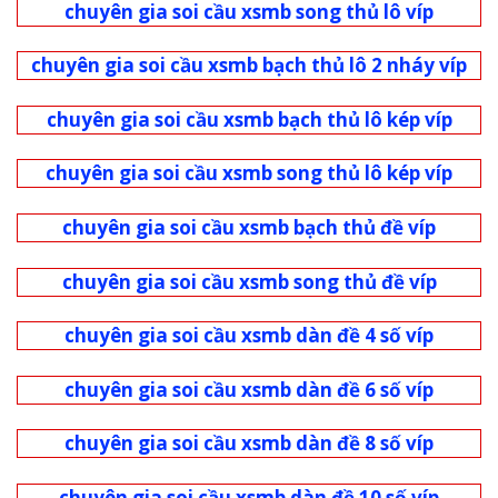
chuyên gia soi cầu xsmb song thủ lô víp
chuyên gia soi cầu xsmb bạch thủ lô 2 nháy víp
chuyên gia soi cầu xsmb bạch thủ lô kép víp
chuyên gia soi cầu xsmb song thủ lô kép víp
chuyên gia soi cầu xsmb bạch thủ đề víp
chuyên gia soi cầu xsmb song thủ đề víp
chuyên gia soi cầu xsmb dàn đề 4 số víp
chuyên gia soi cầu xsmb dàn đề 6 số víp
chuyên gia soi cầu xsmb dàn đề 8 số víp
chuyên gia soi cầu xsmb dàn đề 10 số víp