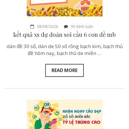
ở
08/08/2026
90 bình luận
kết
kết quả xs dự đoán soi cầu 6 con đề mb
quả
xs
dàn đề 30 số, dàn de 50 số rồng bạch kim, bạch thủ
dự
đoán
đề hôm nay, bạch thủ de miền …
soi
cầu
6
READ MORE
con
đề
mb