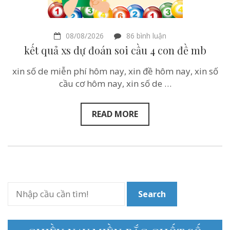
ở
08/08/2026
86 bình luận
kết
kết quả xs dự đoán soi cầu 4 con đề mb
quả
xs
xin số de miễn phí hôm nay, xin đề hôm nay, xin số
dự
đoán
cầu cơ hôm nay, xin số de …
soi
cầu
4
READ MORE
con
đề
mb
Search