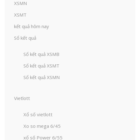
XSMN
XSMT
kết quả hôm nay
Sổ kết quả
Sổ kết quả XSMB
Sổ kết quả XSMT
Sổ kết quả XSMN
Vietlott
Xổ số vietlott
Xo so mega 6/45
xổ số Power 6/55