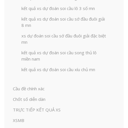
kết quả xs dự đoán soi cầu lô 3 số mn
kết quả xs dự đoán soi cầu sớ đầu đuôi giải
8 mn
xs dự đoán soi cầu sớ đầu đuôi giải đặc biệt
mn
kết quả xs dự đoán soi cầu song thủ lô
miền nam
kết quả xs dự đoán soi cầu xíu chủ mn
Cầu đề chính xác
Chốt số diễn dàn
TRỰC TIẾP KẾT QUẢ XS
XSMB