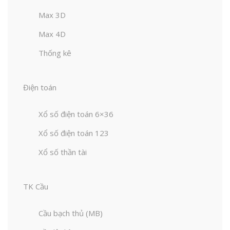
Max 3D
Max 4D
Thống kê
Điện toán
Xổ số điện toán 6×36
Xổ số điện toán 123
Xổ số thần tài
TK Cầu
Cầu bạch thủ (MB)