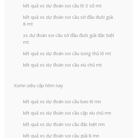
kết quả xs dự đoán soi cầu lô 3 số mt
kết quả xs dự đoán soi cầu sớ đầu đuôi giải
8 mt
xs dự đoán soi cầu sớ đầu đuôi giải đặc biệt
mt
kết quả xs dự đoán soi cầu song thủ lô mt
kết quả xs dự đoán soi cầu xíu chủ mt
Xsmn siêu cấp hôm nay
kết quả xs dự đoán soi cầu bao lô mn
kết quả xs dự đoán soi cầu cặp xíu chủ mn
kết quả xs dự đoán soi cầu đặc biệt mn
kết quả xs dự đoán soi cầu giải 8 mn