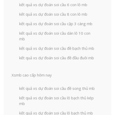
kết quả xs dự đoán soi cầu 6 con lô mb
kết quả xs dự đoán soi cầu 8 con lô mb
kết quả xs dự đoán soi cầu cặp 3 càng mb
kết quả xs dự đoán soi cầu dàn lô 10 con
mb
kết quả xs dự đoán soi cầu đề bạch thủ mb
kết quả xs dự đoán soi cầu đề đầu đuôi mb
Xsmb cao cấp hôm nay
kết quả xs dự đoán soi cầu đề song thủ mb
kết quả xs dự đoán soi cầu lô bạch thủ kép
mb
kết quả xs dự đoán soi cầu lô bạch thủ mb