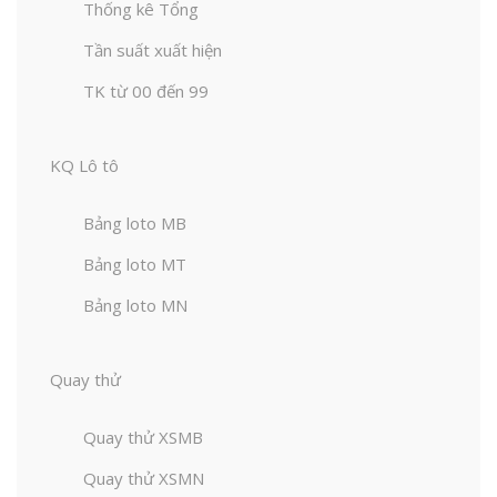
Thống kê Tổng
Tần suất xuất hiện
TK từ 00 đến 99
KQ Lô tô
Bảng loto MB
Bảng loto MT
Bảng loto MN
Quay thử
Quay thử XSMB
Quay thử XSMN