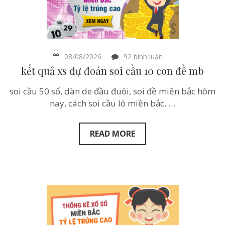
ở
08/08/2026
92 bình luận
kết
kết quả xs dự đoán soi cầu 10 con đề mb
quả
xs
soi cầu 50 số, dàn de đầu đuôi, soi đề miền bắc hôm
dự
đoán
nay, cách soi cầu lô miền bắc, …
soi
cầu
10
READ MORE
con
đề
mb