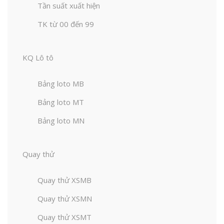
Tần suất xuất hiện
TK từ 00 đến 99
KQ Lô tô
Bảng loto MB
Bảng loto MT
Bảng loto MN
Quay thử
Quay thử XSMB
Quay thử XSMN
Quay thử XSMT