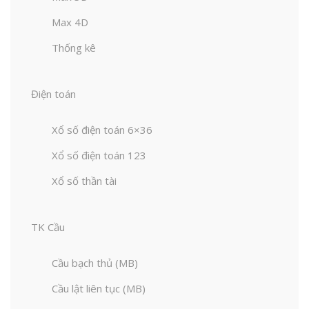
Max 4D
Thống kê
Điện toán
Xổ số điện toán 6×36
Xổ số điện toán 123
Xổ số thần tài
TK Cầu
Cầu bạch thủ (MB)
Cầu lật liên tục (MB)