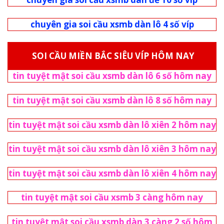
chuyên gia soi cầu xsmb dàn lô 4 số víp
SOI CẦU MIỀN BẮC SIÊU VÍP HÔM NAY
tin tuyệt mật soi cầu xsmb dàn lô 6 số hôm nay
tin tuyệt mật soi cầu xsmb dàn lô 8 số hôm nay
tin tuyệt mật soi cầu xsmb dàn lô xiên 2 hôm nay
tin tuyệt mật soi cầu xsmb dàn lô xiên 3 hôm nay
tin tuyệt mật soi cầu xsmb dàn lô xiên 4 hôm nay
tin tuyệt mật soi cầu xsmb 3 càng hôm nay
tin tuyệt mật soi cầu xsmb dàn 3 càng 2 số hôm