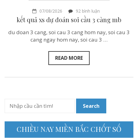
ở
07/08/2026
92 bình luận
kết
kết quả xs dự đoán soi cầu 3 càng mb
quả
xs
du doan 3 cang, soi cau 3 cang hom nay, soi cau 3
dự
đoán
cang ngay hom nay, soi cau 3 …
soi
cầu
3
READ MORE
càng
mb
Search
CHIỀU NAY MIỀN BẮC CHỐT SỐ