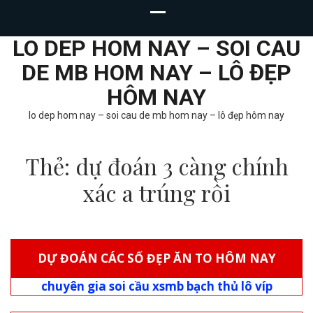
LO DEP HOM NAY – SOI CAU
DE MB HOM NAY – LÔ ĐẸP
HÔM NAY
lo dep hom nay – soi cau de mb hom nay – lô đẹp hôm nay
Thẻ:
dự đoán 3 càng chính
xác a trúng rồi
DỰ ĐOÁN CÁC SỐ ĐẸP ĂN TO HÔM NAY
chuyên gia soi cầu xsmb bạch thủ lô víp