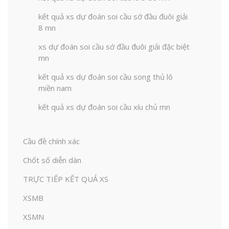
kết quả xs dự đoán soi cầu sớ đầu đuôi giải
8 mn
xs dự đoán soi cầu sớ đầu đuôi giải đặc biệt
mn
kết quả xs dự đoán soi cầu song thủ lô
miền nam
kết quả xs dự đoán soi cầu xíu chủ mn
Cầu đề chính xác
Chốt số diễn dàn
TRỰC TIẾP KẾT QUẢ XS
XSMB
XSMN