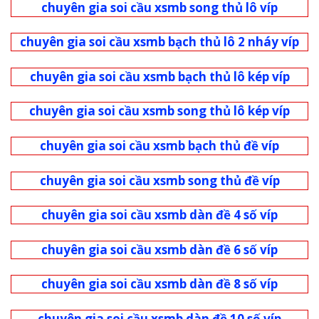
chuyên gia soi cầu xsmb song thủ lô víp
chuyên gia soi cầu xsmb bạch thủ lô 2 nháy víp
chuyên gia soi cầu xsmb bạch thủ lô kép víp
chuyên gia soi cầu xsmb song thủ lô kép víp
chuyên gia soi cầu xsmb bạch thủ đề víp
chuyên gia soi cầu xsmb song thủ đề víp
chuyên gia soi cầu xsmb dàn đề 4 số víp
chuyên gia soi cầu xsmb dàn đề 6 số víp
chuyên gia soi cầu xsmb dàn đề 8 số víp
chuyên gia soi cầu xsmb dàn đề 10 số víp