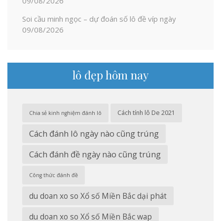
09/08/2026
Soi cầu minh ngọc – dự đoán số lô đề víp ngày
09/08/2026
lô đẹp hôm nay
Cách tính lô De 2021
Chia sẻ kinh nghiệm đánh lô
Cách đánh lô ngày nào cũng trúng
Cách đánh đề ngày nào cũng trúng
Công thức đánh đề
du doan xo so Xổ số Miền Bắc dại phát
du doan xo so Xổ số Miền Bắc wap