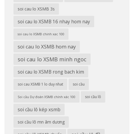
soi cau lo XSMB 3s
soi cau lo XSMB 16 nhay hom nay
soi cau lo XSMB chinh xac 100
soi cau lo XSMB hom nay
soi cau lo XSMB minh ngoc
soi cau lo XSMB rong bach kim
soi cau XSMB 1 lo duy nhat
soi cầu
soi cầu lô
Soi cầu Dự đoán XSMB chính xác 100
soi cầu lô kép xsmb
soi cầu lô mn âm dương