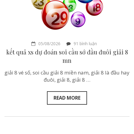
ở
05/08/2026
91 bình luận
kết
kết quả xs dự đoán soi cầu sớ đầu đuôi giải 8
quả
xs
mn
dự
đoán
giải 8 vé số, soi cầu giải 8 miền nam, giải 8 là đầu hay
soi
cầu
đuôi, giải 8, giải 8 …
sớ
đầu
đuôi
READ MORE
giải
8
mn