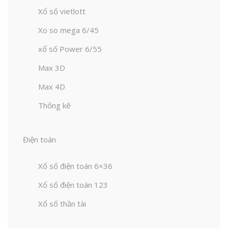
Xổ số vietlott
Xo so mega 6/45
xổ số Power 6/55
Max 3D
Max 4D
Thống kê
Điện toán
Xổ số điện toán 6×36
Xổ số điện toán 123
Xổ số thần tài