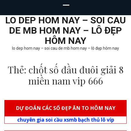
LO DEP HOM NAY – SOI CAU
DE MB HOM NAY – LÔ ĐẸP
HÔM NAY
lo dep hom nay – soi cau de mb hom nay – lô đẹp hôm nay
Thẻ:
chốt số đầu đuôi giải 8
miền nam vip 666
DỰ ĐOÁN CÁC SỐ ĐẸP ĂN TO HÔM NAY
chuyên gia soi cầu xsmb bạch thủ lô víp