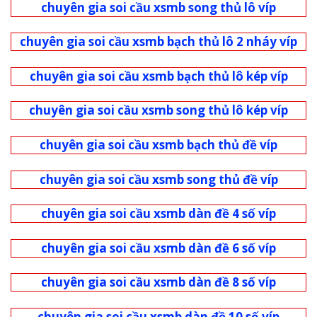
chuyên gia soi cầu xsmb song thủ lô víp
chuyên gia soi cầu xsmb bạch thủ lô 2 nháy víp
chuyên gia soi cầu xsmb bạch thủ lô kép víp
chuyên gia soi cầu xsmb song thủ lô kép víp
chuyên gia soi cầu xsmb bạch thủ đề víp
chuyên gia soi cầu xsmb song thủ đề víp
chuyên gia soi cầu xsmb dàn đề 4 số víp
chuyên gia soi cầu xsmb dàn đề 6 số víp
chuyên gia soi cầu xsmb dàn đề 8 số víp
chuyên gia soi cầu xsmb dàn đề 10 số víp