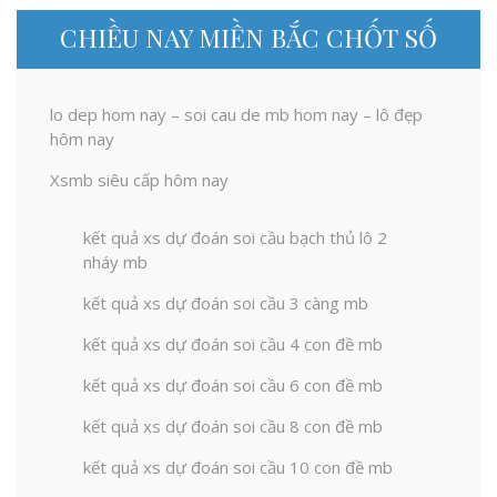
CHIỀU NAY MIỀN BẮC CHỐT SỐ
lo dep hom nay – soi cau de mb hom nay – lô đẹp
hôm nay
Xsmb siêu cấp hôm nay
kết quả xs dự đoán soi cầu bạch thủ lô 2
nháy mb
kết quả xs dự đoán soi cầu 3 càng mb
kết quả xs dự đoán soi cầu 4 con đề mb
kết quả xs dự đoán soi cầu 6 con đề mb
kết quả xs dự đoán soi cầu 8 con đề mb
kết quả xs dự đoán soi cầu 10 con đề mb