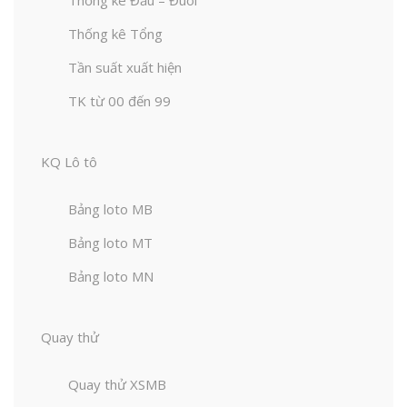
Thống kê Tổng
Tần suất xuất hiện
TK từ 00 đến 99
KQ Lô tô
Bảng loto MB
Bảng loto MT
Bảng loto MN
Quay thử
Quay thử XSMB