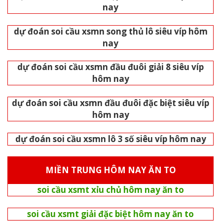
nay
dự đoán soi cầu xsmn song thủ lô siêu víp hôm
nay
dự đoán soi cầu xsmn đầu đuôi giải 8 siêu víp
hôm nay
dự đoán soi cầu xsmn đầu đuôi đặc biệt siêu víp
hôm nay
dự đoán soi cầu xsmn lô 3 số siêu víp hôm nay
MIỀN TRUNG HÔM NAY ĂN TO
soi cầu xsmt xỉu chủ hôm nay ăn to
soi cầu xsmt giải đặc biệt hôm nay ăn to