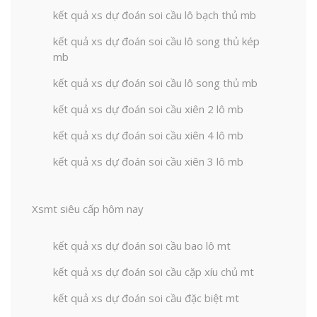
kết quả xs dự đoán soi cầu lô bạch thủ mb
kết quả xs dự đoán soi cầu lô song thủ kép
mb
kết quả xs dự đoán soi cầu lô song thủ mb
kết quả xs dự đoán soi cầu xiên 2 lô mb
kết quả xs dự đoán soi cầu xiên 4 lô mb
kết quả xs dự đoán soi cầu xiên 3 lô mb
Xsmt siêu cấp hôm nay
kết quả xs dự đoán soi cầu bao lô mt
kết quả xs dự đoán soi cầu cặp xíu chủ mt
kết quả xs dự đoán soi cầu đặc biệt mt