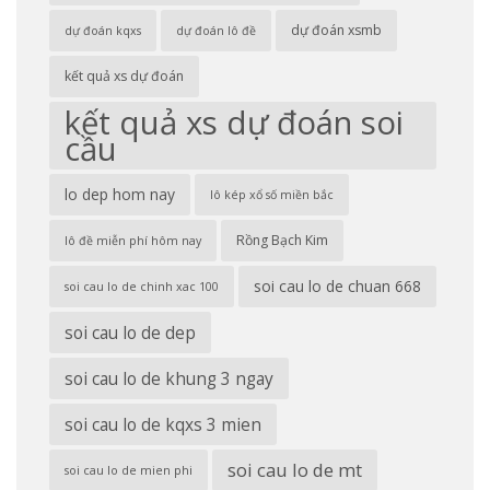
dự đoán xsmb
dự đoán kqxs
dự đoán lô đề
kết quả xs dự đoán
kết quả xs dự đoán soi
cầu
lo dep hom nay
lô kép xổ số miền bắc
Rồng Bạch Kim
lô đề miễn phí hôm nay
soi cau lo de chuan 668
soi cau lo de chinh xac 100
soi cau lo de dep
soi cau lo de khung 3 ngay
soi cau lo de kqxs 3 mien
soi cau lo de mt
soi cau lo de mien phi