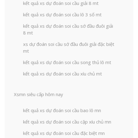
kết quả xs dự đoán soi cầu giải 8 mt
kết quả xs dự đoán soi cầu lô 3 số mt
kết quả xs dự đoán soi cầu sớ đầu đuôi giải
8 mt
xs dự đoán soi cầu sớ đầu đuôi giải đặc biệt
mt
kết quả xs dự đoán soi cầu song thủ lô mt
kết quả xs dự đoán soi cầu xíu chủ mt
Xsmn siêu cấp hôm nay
kết quả xs dự đoán soi cầu bao lô mn
kết quả xs dự đoán soi cầu cặp xíu chủ mn
kết quả xs dự đoán soi cầu đặc biệt mn