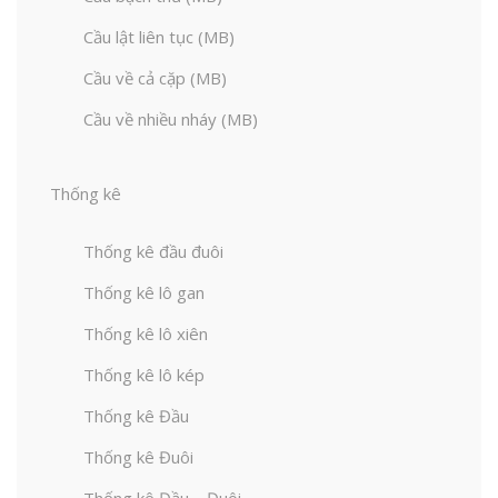
Cầu lật liên tục (MB)
Cầu về cả cặp (MB)
Cầu về nhiều nháy (MB)
Thống kê
Thống kê đầu đuôi
Thống kê lô gan
Thống kê lô xiên
Thống kê lô kép
Thống kê Đầu
Thống kê Đuôi
Thống kê Đầu – Đuôi