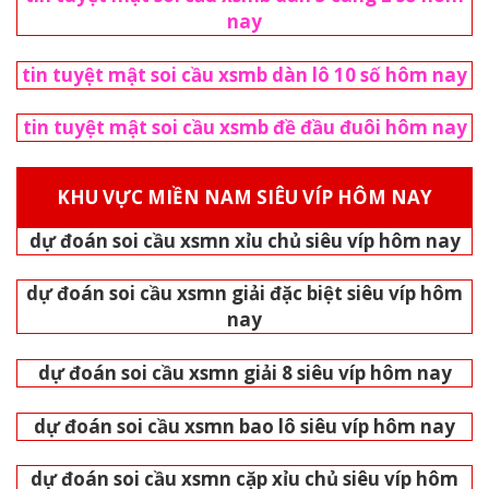
nay
tin tuyệt mật soi cầu xsmb dàn lô 10 số hôm nay
tin tuyệt mật soi cầu xsmb đề đầu đuôi hôm nay
KHU VỰC MIỀN NAM SIÊU VÍP HÔM NAY
dự đoán soi cầu xsmn xỉu chủ siêu víp hôm nay
dự đoán soi cầu xsmn giải đặc biệt siêu víp hôm
nay
dự đoán soi cầu xsmn giải 8 siêu víp hôm nay
dự đoán soi cầu xsmn bao lô siêu víp hôm nay
dự đoán soi cầu xsmn cặp xỉu chủ siêu víp hôm