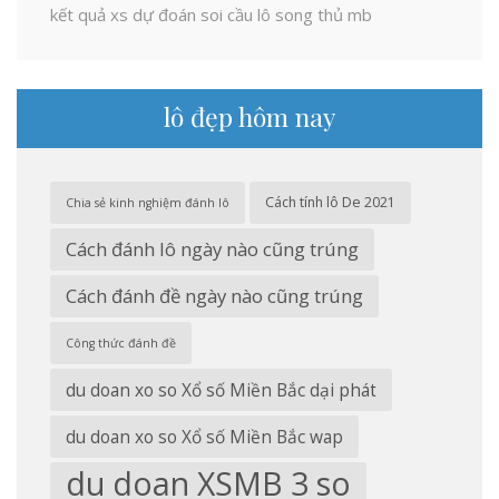
kết quả xs dự đoán soi cầu lô song thủ mb
lô đẹp hôm nay
Cách tính lô De 2021
Chia sẻ kinh nghiệm đánh lô
Cách đánh lô ngày nào cũng trúng
Cách đánh đề ngày nào cũng trúng
Công thức đánh đề
du doan xo so Xổ số Miền Bắc dại phát
du doan xo so Xổ số Miền Bắc wap
du doan XSMB 3 so