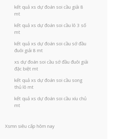
kết quả xs dự đoán soi cầu giải 8
mt
kết quả xs dự đoán soi cầu lô 3 số
mt
kết quả xs dự đoán soi cầu sớ đầu
đuôi giải 8 mt
xs dự đoán soi cầu sớ đầu đuôi giải
đặc biệt mt
kết quả xs dự đoán soi cầu song
thủ lô mt
kết quả xs dự đoán soi cầu xíu chủ
mt
Xsmn siêu cấp hôm nay