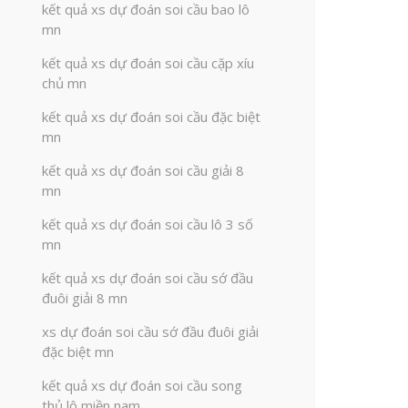
kết quả xs dự đoán soi cầu bao lô
mn
kết quả xs dự đoán soi cầu cặp xíu
chủ mn
kết quả xs dự đoán soi cầu đặc biệt
mn
kết quả xs dự đoán soi cầu giải 8
mn
kết quả xs dự đoán soi cầu lô 3 số
mn
kết quả xs dự đoán soi cầu sớ đầu
đuôi giải 8 mn
xs dự đoán soi cầu sớ đầu đuôi giải
đặc biệt mn
kết quả xs dự đoán soi cầu song
thủ lô miền nam