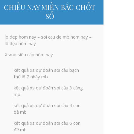
CHIỀU NAY MIỀN BẮC CHỐT
SỐ
lo dep hom nay – soi cau de mb hom nay –
lô đẹp hôm nay
Xsmb siêu cấp hôm nay
kết quả xs dự đoán soi cầu bạch
thủ lô 2 nháy mb
kết quả xs dự đoán soi cầu 3 càng
mb
kết quả xs dự đoán soi cầu 4 con
đề mb
kết quả xs dự đoán soi cầu 6 con
đề mb