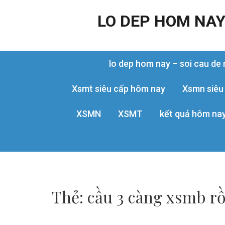
LO DEP HOM NAY
lo dep hom nay – soi cau de
Xsmt siêu cấp hôm nay
Xsmn siêu
XSMN
XSMT
kết quả hôm na
Thẻ:
cầu 3 càng xsmb r