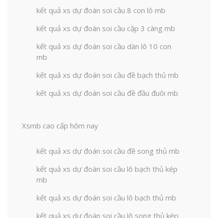
kết quả xs dự đoán soi cầu 8 con lô mb
kết quả xs dự đoán soi cầu cặp 3 càng mb
kết quả xs dự đoán soi cầu dàn lô 10 con
mb
kết quả xs dự đoán soi cầu đề bạch thủ mb
kết quả xs dự đoán soi cầu đề đầu đuôi mb
Xsmb cao cấp hôm nay
kết quả xs dự đoán soi cầu đề song thủ mb
kết quả xs dự đoán soi cầu lô bạch thủ kép
mb
kết quả xs dự đoán soi cầu lô bạch thủ mb
kết quả xs dự đoán soi cầu lô song thủ kép