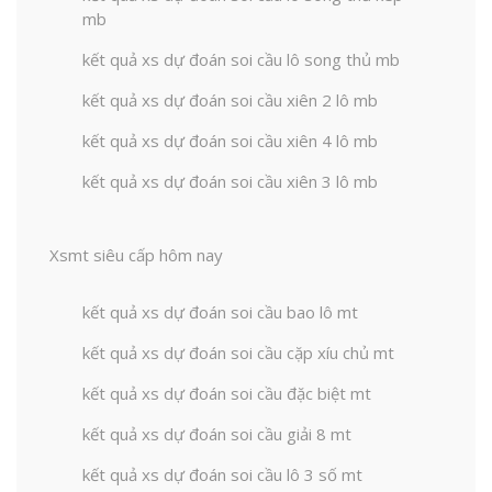
mb
kết quả xs dự đoán soi cầu lô song thủ mb
kết quả xs dự đoán soi cầu xiên 2 lô mb
kết quả xs dự đoán soi cầu xiên 4 lô mb
kết quả xs dự đoán soi cầu xiên 3 lô mb
Xsmt siêu cấp hôm nay
kết quả xs dự đoán soi cầu bao lô mt
kết quả xs dự đoán soi cầu cặp xíu chủ mt
kết quả xs dự đoán soi cầu đặc biệt mt
kết quả xs dự đoán soi cầu giải 8 mt
kết quả xs dự đoán soi cầu lô 3 số mt