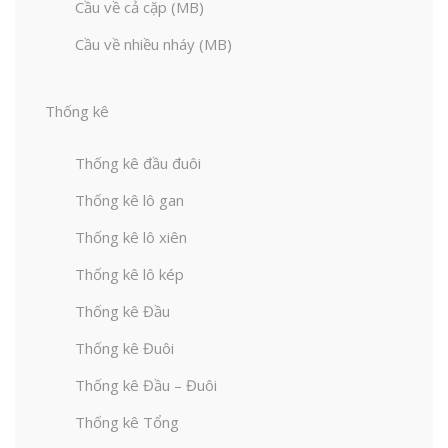
Cầu về cả cặp (MB)
Cầu về nhiều nháy (MB)
Thống kê
Thống kê đầu đuôi
Thống kê lô gan
Thống kê lô xiên
Thống kê lô kép
Thống kê Đầu
Thống kê Đuôi
Thống kê Đầu – Đuôi
Thống kê Tổng