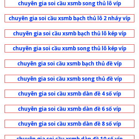
chuyên gia soi cầu xsmb song thủ lô víp
chuyên gia soi cầu xsmb bạch thủ lô 2 nháy víp
chuyên gia soi cầu xsmb bạch thủ lô kép víp
chuyên gia soi cầu xsmb song thủ lô kép víp
chuyên gia soi cầu xsmb bạch thủ đề víp
chuyên gia soi cầu xsmb song thủ đề víp
chuyên gia soi cầu xsmb dàn đề 4 số víp
chuyên gia soi cầu xsmb dàn đề 6 số víp
chuyên gia soi cầu xsmb dàn đề 8 số víp
chuyên gia soi cầu xsmb dàn đề 10 số víp