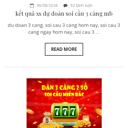
ở
06/08/2026
92 bình luận
kết
kết quả xs dự đoán soi cầu 3 càng mb
quả
xs
du doan 3 cang, soi cau 3 cang hom nay, soi cau 3
dự
đoán
cang ngay hom nay, soi cau 3 …
soi
cầu
3
READ MORE
càng
mb