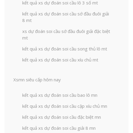
kết quả xs dự đoán soi cầu lô 3 số mt
kết quả xs dự đoán soi cầu sớ đầu đuôi giải
8 mt
xs dự đoán soi cầu sớ đầu đuôi giải đặc biệt
mt
kết quả xs dự đoán soi cầu song thủ lô mt
kết quả xs dự đoán soi cầu xíu chủ mt
Xsmn siêu cấp hôm nay
kết quả xs dự đoán soi cầu bao lô mn
kết quả xs dự đoán soi cầu cặp xíu chủ mn
kết quả xs dự đoán soi cầu đặc biệt mn
kết quả xs dự đoán soi cầu giải 8 mn