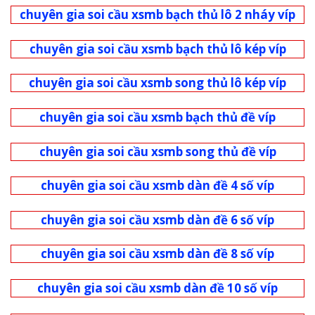
chuyên gia soi cầu xsmb bạch thủ lô 2 nháy víp
chuyên gia soi cầu xsmb bạch thủ lô kép víp
chuyên gia soi cầu xsmb song thủ lô kép víp
chuyên gia soi cầu xsmb bạch thủ đề víp
chuyên gia soi cầu xsmb song thủ đề víp
chuyên gia soi cầu xsmb dàn đề 4 số víp
chuyên gia soi cầu xsmb dàn đề 6 số víp
chuyên gia soi cầu xsmb dàn đề 8 số víp
chuyên gia soi cầu xsmb dàn đề 10 số víp