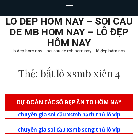
LO DEP HOM NAY – SOI CAU
DE MB HOM NAY – LÔ ĐẸP
HÔM NAY
lo dep hom nay – soi cau de mb hom nay – lô đẹp hôm nay
Thẻ:
bắt lô xsmb xiên 4
DỰ ĐOÁN CÁC SỐ ĐẸP ĂN TO HÔM NAY
chuyên gia soi cầu xsmb bạch thủ lô víp
chuyên gia soi cầu xsmb song thủ lô víp