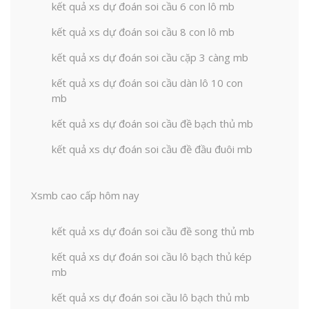
kết quả xs dự đoán soi cầu 6 con lô mb
kết quả xs dự đoán soi cầu 8 con lô mb
kết quả xs dự đoán soi cầu cặp 3 càng mb
kết quả xs dự đoán soi cầu dàn lô 10 con
mb
kết quả xs dự đoán soi cầu đề bạch thủ mb
kết quả xs dự đoán soi cầu đề đầu đuôi mb
Xsmb cao cấp hôm nay
kết quả xs dự đoán soi cầu đề song thủ mb
kết quả xs dự đoán soi cầu lô bạch thủ kép
mb
kết quả xs dự đoán soi cầu lô bạch thủ mb