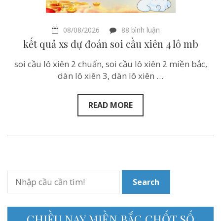
ở
08/08/2026
88 bình luận
kết
kết quả xs dự đoán soi cầu xiên 4 lô mb
quả
xs
soi cầu lô xiên 2 chuẩn, soi cầu lô xiên 2 miền bắc,
dự
đoán
dàn lô xiên 3, dàn lô xiên …
soi
cầu
xiên
READ MORE
4
lô
mb
Search
CHIỀU NAY MIỀN BẮC CHỐT SỐ