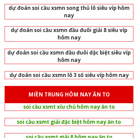
dự đoán soi cầu xsmn song thủ lô siêu víp hôm
nay
dự đoán soi cầu xsmn đầu đuôi giải 8 siêu víp
hôm nay
dự đoán soi cầu xsmn đầu đuôi đặc biệt siêu víp
hôm nay
dự đoán soi cầu xsmn lô 3 số siêu víp hôm nay
MIỀN TRUNG HÔM NAY ĂN TO
soi cầu xsmt xỉu chủ hôm nay ăn to
soi cầu xsmt giải đặc biệt hôm nay ăn to
soi cầu xsmt giải 8 hôm nay ăn to