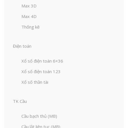
Max 3D
Max 4D
Thống kê
Điện toán
Xổ số điện toán 6×36
Xổ số điện toán 123
Xổ số thần tài
TK Cầu
Cầu bạch thủ (MB)
Cầu lật liên tục (MB)