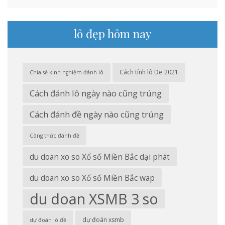
lô đẹp hôm nay
Cách tính lô De 2021
Chia sẻ kinh nghiệm đánh lô
Cách đánh lô ngày nào cũng trúng
Cách đánh đề ngày nào cũng trúng
Công thức đánh đề
du doan xo so Xổ số Miền Bắc dại phát
du doan xo so Xổ số Miền Bắc wap
du doan XSMB 3 so
dự đoán xsmb
dự đoán lô đề