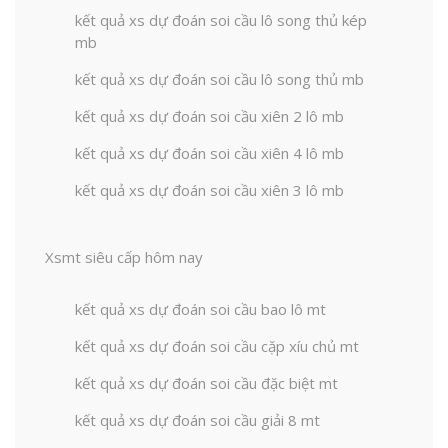
kết quả xs dự đoán soi cầu lô song thủ kép
mb
kết quả xs dự đoán soi cầu lô song thủ mb
kết quả xs dự đoán soi cầu xiên 2 lô mb
kết quả xs dự đoán soi cầu xiên 4 lô mb
kết quả xs dự đoán soi cầu xiên 3 lô mb
Xsmt siêu cấp hôm nay
kết quả xs dự đoán soi cầu bao lô mt
kết quả xs dự đoán soi cầu cặp xíu chủ mt
kết quả xs dự đoán soi cầu đặc biệt mt
kết quả xs dự đoán soi cầu giải 8 mt