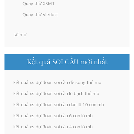
Quay thử XSMT
Quay thử Vietlott
sổ mơ
Kết quả SOI CẦU mới nhất
kết quả xs dự đoán soi cầu đề song thủ mb
kết quả xs dự đoán soi cầu lô bạch thủ mb
kết quả xs dự đoán soi cầu dàn lô 10 con mb
kết quả xs dự đoán soi cầu 6 con lô mb
kết quả xs dự đoán soi cầu 4 con lô mb